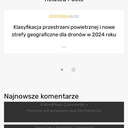
23.07.2024
BLOG
Klasyfikacja przestrzeni powietrznej i nowe
strefy geograficzne dla dronów w 2024 roku
...
Najnowsze komentarze
A WordPress Commenter
-
Porsche will announce new Electrical Car
Jane Doe
-
Template: Comments