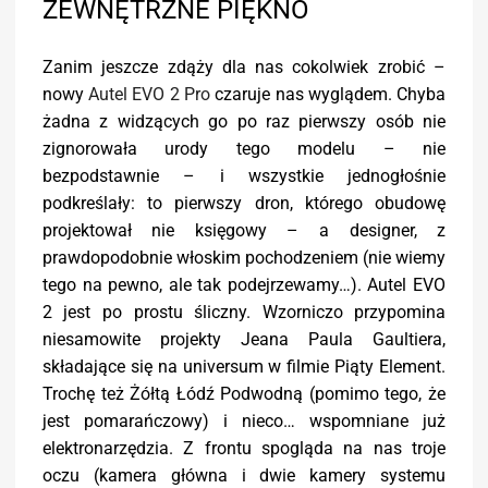
ZEWNĘTRZNE PIĘKNO
Zanim jeszcze zdąży dla nas cokolwiek zrobić –
nowy
Autel EVO 2 Pro
czaruje nas wyglądem. Chyba
żadna z widzących go po raz pierwszy osób nie
zignorowała urody tego modelu – nie
bezpodstawnie – i wszystkie jednogłośnie
podkreślały: to pierwszy dron, którego obudowę
projektował nie księgowy – a designer, z
prawdopodobnie włoskim pochodzeniem (nie wiemy
tego na pewno, ale tak podejrzewamy…). Autel EVO
2 jest po prostu śliczny. Wzorniczo przypomina
niesamowite projekty Jeana Paula Gaultiera,
składające się na universum w filmie Piąty Element.
Trochę też Żółtą Łódź Podwodną (pomimo tego, że
jest pomarańczowy) i nieco… wspomniane już
elektronarzędzia. Z frontu spogląda na nas troje
oczu (kamera główna i dwie kamery systemu