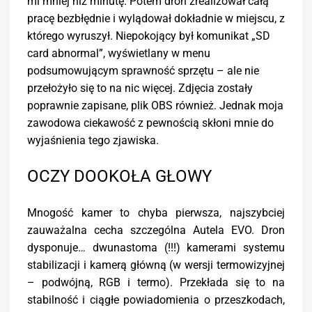
mi mniej niż minutę. Potem dron zrealizował całą
pracę bezbłędnie i wylądował dokładnie w miejscu, z
którego wyruszył. Niepokojący był komunikat „SD
card abnormal”, wyświetlany w menu
podsumowującym sprawność sprzętu – ale nie
przełożyło się to na nic więcej. Zdjęcia zostały
poprawnie zapisane, plik OBS również. Jednak moja
zawodowa ciekawość z pewnością skłoni mnie do
wyjaśnienia tego zjawiska.
OCZY DOOKOŁA GŁOWY
Mnogość kamer to chyba pierwsza, najszybciej
zauważalna cecha szczególna Autela EVO. Dron
dysponuje… dwunastoma (!!!) kamerami systemu
stabilizacji i kamerą główną (w wersji termowizyjnej
– podwójną, RGB i termo). Przekłada się to na
stabilność i ciągłe powiadomienia o przeszkodach,