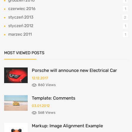
grudzień 2016
1
czerwiec 2016
1
styczeń 2013
2
styczeń 2012
1
marzec 2011
1
MOST VIEWED POSTS
Porsche will announce new Electrical Car
12.12.2017
860 Views
Template: Comments
03.01.2012
568 Views
Markup: Image Alignment Example