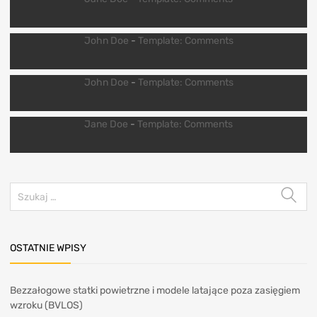
John Doe
-
Template: Comments
John Doe
-
Template: Comments
Jane Doe
-
Template: Comments
OSTATNIE WPISY
Bezzałogowe statki powietrzne i modele latające poza zasięgiem
wzroku (BVLOS)