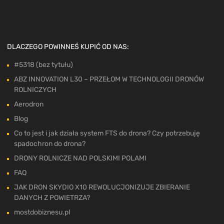
DLACZEGO POWINNEŚ KUPIĆ OD NAS:
#5318 (bez tytułu)
ABZ INNOVATION L30 – PRZEŁOM W TECHNOLOGII DRONÓW
ROLNICZYCH
Aerodron
Blog
Co to jest i jak działa system FTS do drona? Czy potrzebuję
spadochron do drona?
DRONY ROLNICZE NAD POLSKIMI POLAMI
FAQ
JAK DRON SKYDIO X10 REWOLUCJONIZUJE ZBIERANIE
DANYCH Z POWIETRZA?
mostdobiznesu.pl