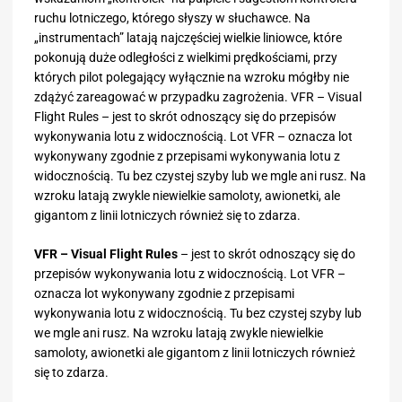
ruchu lotniczego, którego słyszy w słuchawce. Na
„instrumentach” latają najczęściej wielkie liniowce, które
pokonują duże odległości z wielkimi prędkościami, przy
których pilot polegający wyłącznie na wzroku mógłby nie
zdążyć zareagować w przypadku zagrożenia. VFR – Visual
Flight Rules – jest to skrót odnoszący się do przepisów
wykonywania lotu z widocznością. Lot VFR – oznacza lot
wykonywany zgodnie z przepisami wykonywania lotu z
widocznością. Tu bez czystej szyby lub we mgle ani rusz. Na
wzroku latają zwykle niewielkie samoloty, awionetki, ale
gigantom z linii lotniczych również się to zdarza.
VFR – Visual Flight Rules
– jest to skrót odnoszący się do
przepisów wykonywania lotu z widocznością. Lot VFR –
oznacza lot wykonywany zgodnie z przepisami
wykonywania lotu z widocznością. Tu bez czystej szyby lub
we mgle ani rusz. Na wzroku latają zwykle niewielkie
samoloty, awionetki ale gigantom z linii lotniczych również
się to zdarza.