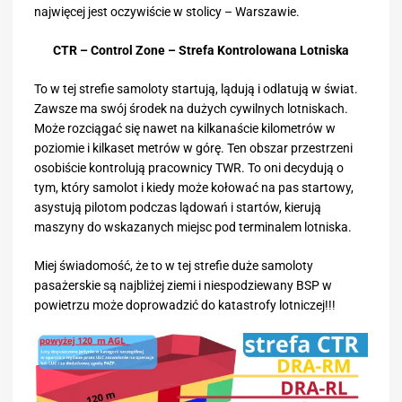
najwięcej jest oczywiście w stolicy – Warszawie.
CTR – Control Zone – Strefa Kontrolowana Lotniska
To w tej strefie samoloty startują, lądują i odlatują w świat.
Zawsze ma swój środek na dużych cywilnych lotniskach.
Może rozciągać się nawet na kilkanaście kilometrów w
poziomie i kilkaset metrów w górę. Ten obszar przestrzeni
osobiście kontrolują pracownicy TWR. To oni decydują o
tym, który samolot i kiedy może kołować na pas startowy,
asystują pilotom podczas lądowań i startów, kierują
maszyny do wskazanych miejsc pod terminalem lotniska.
Miej świadomość, że to w tej strefie duże samoloty
pasażerskie są najbliżej ziemi i niespodziewany BSP w
powietrzu może doprowadzić do katastrofy lotniczej!!!