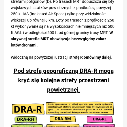
strefami poligonów (D). Po trasach MRT dopuszcza się loty
wojskowych statków powietrznych z prędkością powyżej
250 kt IAS (Indicated Air Speed) tylko przy widzialności
większej lub równej 8 km. Loty po trasach z prędkością 250
kt wykonywane są na wysokościach nie mniejszych niż 500
ft AGL i w odległości 500 ft od górnej granicy trasy MRT.
W
aktywnej strefie MRT obowiązuje bezwzględny zakaz
lotów dronami.
Widoczną na powyższej ilustracji strefę
R omówimy dalej
.
Pod strefą geograficzną DRA-R mogą
kryć się kolejne strefy przestrzeni
powietrznej
.