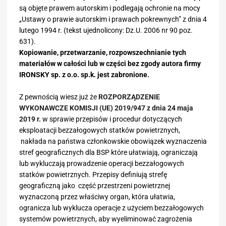
są objęte prawem autorskim i podlegają ochronie na mocy
„Ustawy o prawie autorskim i prawach pokrewnych” z dnia 4
lutego 1994 r. (tekst ujednolicony: Dz.U. 2006 nr 90 poz.
631).
Kopiowanie, przetwarzanie, rozpowszechnianie tych
materiałów w całości lub w części bez zgody autora firmy
IRONSKY sp. z o.o. sp.k. jest zabronione.
Z pewnością wiesz już że
ROZPORZĄDZENIE
WYKONAWCZE KOMISJI (UE) 2019/947 z dnia 24 maja
2019 r.
w sprawie przepisów i procedur dotyczących
eksploatacji bezzałogowych statków powietrznych,
nakłada na państwa członkowskie obowiązek wyznaczenia
stref geograficznych dla BSP które ułatwiają, ograniczają
lub wykluczają prowadzenie operacji bezzałogowych
statków powietrznych. Przepisy definiują strefę
geograficzną jako część przestrzeni powietrznej
wyznaczoną przez właściwy organ, która ułatwia,
ogranicza lub wyklucza operacje z użyciem bezzałogowych
systemów powietrznych, aby wyeliminować zagrożenia