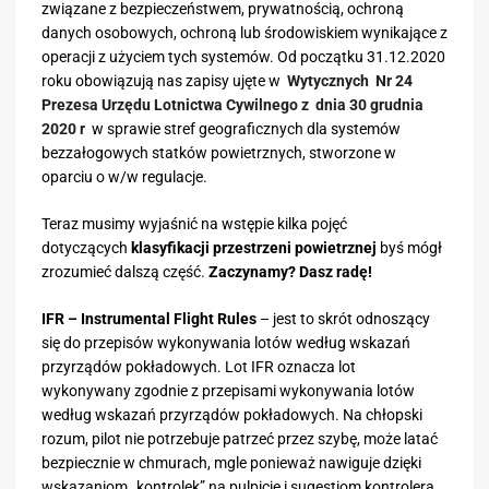
związane z bezpieczeństwem, prywatnością, ochroną
danych osobowych, ochroną lub środowiskiem wynikające z
operacji z użyciem tych systemów. Od początku 31.12.2020
roku obowiązują nas zapisy ujęte w
Wytycznych Nr 24
Prezesa Urzędu Lotnictwa Cywilnego z dnia 30 grudnia
2020 r
w sprawie stref geograficznych dla systemów
bezzałogowych statków powietrznych, stworzone w
oparciu o w/w regulacje.
Teraz musimy wyjaśnić na wstępie kilka pojęć
dotyczących
klasyfikacji przestrzeni powietrznej
byś mógł
zrozumieć dalszą część.
Zaczynamy? Dasz radę!
IFR – Instrumental Flight Rules
– jest to skrót odnoszący
się do przepisów wykonywania lotów według wskazań
przyrządów pokładowych. Lot IFR oznacza lot
wykonywany zgodnie z przepisami wykonywania lotów
według wskazań przyrządów pokładowych. Na chłopski
rozum, pilot nie potrzebuje patrzeć przez szybę, może latać
bezpiecznie w chmurach, mgle ponieważ nawiguje dzięki
wskazaniom „kontrolek” na pulpicie i sugestiom kontrolera