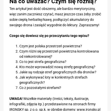
Na co uważać? Czym się różnią?
Ten artykuł jest dość obszerny, ale bardzo merytoryczny,
więc zanim zaczniesz czytać, masz jeszcze czas żeby zrobić
sobie ciepłą herbatkę/kawę, podłączyć akumulatory do
swojego drona i zasiąść wygodnie do lektury. Zapraszamy!
Czego się dowiesz się po przeczytaniu tego wpisu?
Czym jest polska przestrzeń powietrzna?
Czym różni się przestrzeń powietrzna kontrolowana
od niekontrolowanej?
Co to jest strefa geograficzna?
Kto może wprowadzić nową strefę geograficzną?
Jakie są rodzaje stref geograficznych dla dronów?
Jak wykonywać loty w konkretnych strefach
geograficznych?
Co z pozostałymi strefami?
UWAGA!
Wszelkie materiały (treści, teksty, ilustracje,
infografiki, zdjęcia itp.) przedstawione na stronach firmy
IRONSKY sp. z o.o. sp.k. w obrębie domeny: www.ironsky.pl