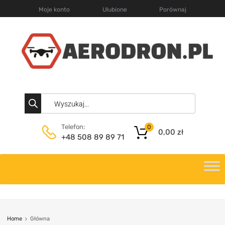
Moje konto
Ulubione
Porównaj
Telefon:
0
0,00
zł
+48 508 89 89 71
Home
Główna