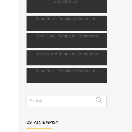
Electrical Car
Jane Doe
-
Template: Comments
John Doe
-
Template: Comments
John Doe
-
Template: Comments
Jane Doe
-
Template: Comments
OSTATNIE WPISY