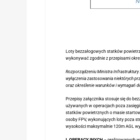
Loty bezzałogowych statków powietr
wykonywać zgodnie z przepisami okre
Rozporządzeniu Ministra Infrastruktury
wyłączenia zastosowania niektórych pr
oraz określenie warunków i wymagań do
Przepisy załącznika stosuje się do be
używanych w operacjach poza zasięg
statków powietrznych o masie startowe
osoby FPV, wykonujących loty poza str
wysokości maksymalnie 120m AGL wy
I. OPERACYJNYCH
– realizowanych w 