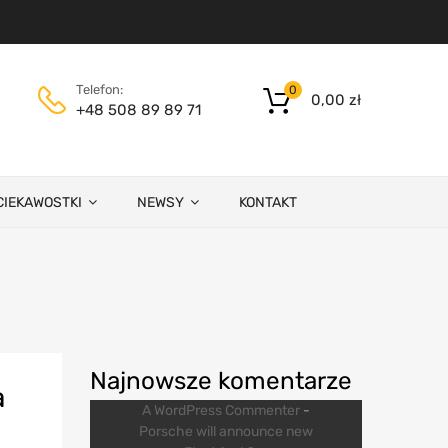
Telefon:
0
0,00
zł
+48 508 89 89 71
CIEKAWOSTKI
NEWSY
KONTAKT
Najnowsze komentarze
a
A WordPress Commenter
-
Porsche will announce new