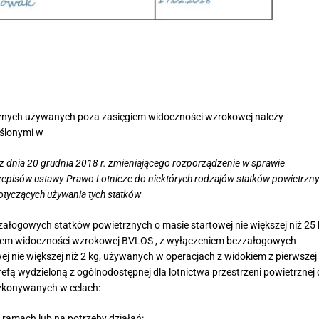
znych używanych poza zasięgiem widoczności wzrokowej należy
ślonymi w
 z dnia 20 grudnia 2018 r. zmieniającego rozporządzenie w sprawie
zepisów ustawy-Prawo Lotnicze do niektórych rodzajów statków powietrzn
tyczących używania tych statków
zzałogowych statków powietrznych o masie startowej nie większej niż 25 
iem widoczności wzrokowej BVLOS , z wyłączeniem bezzałogowych
j nie większej niż 2 kg, używanych w operacjach z widokiem z pierwszej
efą wydzieloną z ogólnodostępnej dla lotnictwa przestrzeni powietrznej
konywanych w celach:
ramach lub na potrzeby działań: