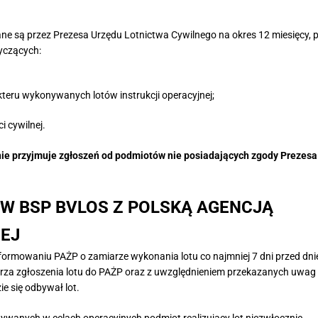
 są przez Prezesa Urzędu Lotnictwa Cywilnego na okres 12 miesięcy, 
yczących:
teru wykonywanych lotów instrukcji operacyjnej;
i cywilnej.
nie przyjmuje zgłoszeń od podmiotów nie posiadających zgody Prezesa
W BSP BVLOS Z POLSKĄ AGENCJĄ
EJ
formowaniu PAŻP o zamiarze wykonania lotu co najmniej 7 dni przed dn
arza zgłoszenia lotu do PAŻP oraz z uwzględnieniem przekazanych uwag
ie się odbywał lot.
anych w celach operacyjnych podmiot realizujący lot niezwłocznie