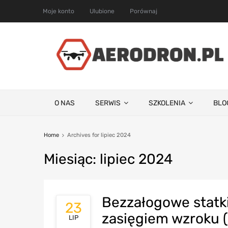
Moje konto
Ulubione
Porównaj
O NAS
SERWIS
SZKOLENIA
BLO
Home
Archives for lipiec 2024
Miesi
ąc:
lipiec
2024
Bezzałogowe statki
23
zasięgiem wzroku 
LIP