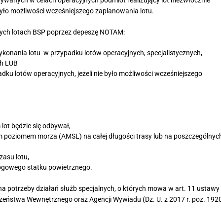
yło możliwości wcześniejszego zaplanowania lotu.
nych lotach BSP poprzez depeszę NOTAM:
ykonania lotu  w przypadku lotów operacyjnych, specjalistycznych,
ch LUB
adku lotów operacyjnych, jeżeli nie było możliwości wcześniejszego
 lot będzie się odbywał,
m poziomem morza (AMSL) na całej długości trasy lub na poszczególnyc
asu lotu,
gowego statku powietrznego.
 na potrzeby działań służb specjalnych, o których mowa w art. 11 ustawy
czeństwa Wewnętrznego oraz Agencji Wywiadu (Dz. U. z 2017 r. poz. 1920