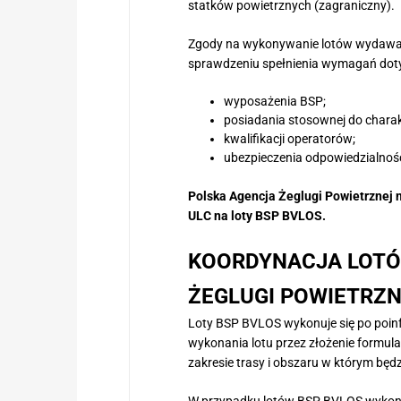
statków powietrznych (zagraniczny).
Zgody na wykonywanie lotów wydawane
sprawdzeniu spełnienia wymagań dot
wyposażenia BSP;
posiadania stosownej do charak
kwalifikacji operatorów;
ubezpieczenia odpowiedzialnośc
Polska Agencja Żeglugi Powietrznej 
ULC na loty BSP BVLOS.
KOORDYNACJA LOTÓ
ŻEGLUGI POWIETRZN
Loty BSP BVLOS wykonuje się po poin
wykonania lotu przez złożenie formul
zakresie trasy i obszaru w którym będz
W przypadku lotów BSP BVLOS wykonyw