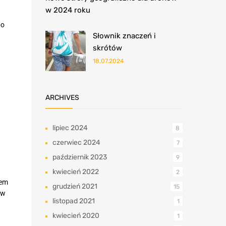
w 2024 roku
po
Słownik znaczeń i
skrótów
18.07.2024
ARCHIVES
lipiec 2024
8
czerwiec 2024
7
październik 2023
9
kwiecień 2022
2
iem
grudzień 2021
15
 w
listopad 2021
1
kwiecień 2020
1