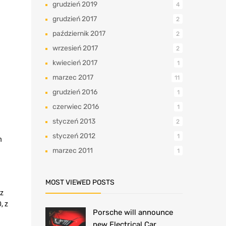
grudzień 2019
4
grudzień 2017
2
październik 2017
2
wrzesień 2017
2
kwiecień 2017
1
marzec 2017
11
grudzień 2016
1
czerwiec 2016
1
styczeń 2013
2
styczeń 2012
1
h
marzec 2011
1
MOST VIEWED POSTS
 z
, z
Porsche will announce
new Electrical Car