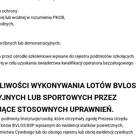
b ochrony:
owej lub wodnej w rozumieniu PKOB,
odnych,
próbnych lub demonstracyjnych;
 przez ośrodki szkoleniowe wpisane do rejestru podmiotów szkolących
ej w celu uzyskania świadectwa kwalifikacji operatora bezzałogowego
ZLIWOŚCI WYKONYWANIA LOTÓW BVLOS
YJNYCH LUB SPORTOWYCH PRZEZ
AJĄCE STOSOWNYCH UPRAWNIEŃ.
podmioty/instytucje/osoby, które otrzymały zgodę Prezesa Urzędu
 lotów BVLOS BSP wpisanym do ewidencji statków powietrznych,
ictwa Cywilnego lub do obcego rejestru lub obcej ewidencji cywilnych