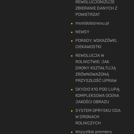
REWOLUCJONIZUJE
ZBIERANIE DANYCH Z
POWIETRZA?
mostdobiznesu.pl
NEWSY
PORADY, WSKAZÓWKI,
CIEKAWOSTKI
REWOLUCJA W
ROLNICTWIE: JAK
DRONY KSZTAŁTUJĄ
ZRÓWNOWAŻONĄ
PRZYSZŁOŚĆ UPRAW
SKYDIO X10 POD LUPĄ:
KOMPLEKSOWA OCENA
JAKOŚCI OBRAZU
SYSTEM OPRYSKU CDA
W DRONACH
ROLNICZYCH
Wszystkie premiery