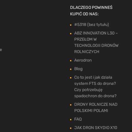
DLACZEGO POWINNEŚ
KUPIĆ OD NAS:
#5318 (bez tytułu)
ABZ INNOVATION L30 –
PRZEŁOM W
TECHNOLOGII DRONÓW
ne
ROLNICZYCH
Aerodron
Blog
Co to jest i jak działa
system FTS do drona?
Czy potrzebuję
spadochron do drona?
DRONY ROLNICZE NAD
POLSKIMI POLAMI
FAQ
JAK DRON SKYDIO X10