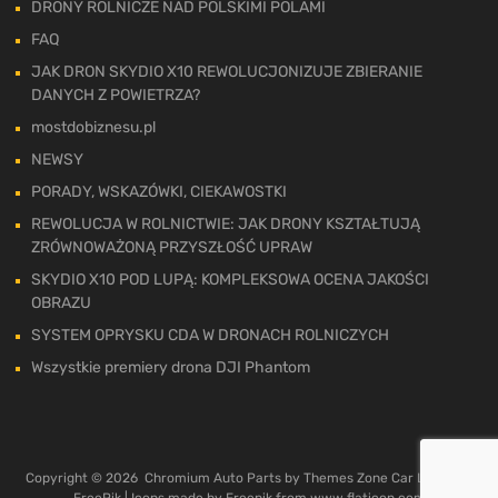
DRONY ROLNICZE NAD POLSKIMI POLAMI
FAQ
JAK DRON SKYDIO X10 REWOLUCJONIZUJE ZBIERANIE
DANYCH Z POWIETRZA?
mostdobiznesu.pl
NEWSY
PORADY, WSKAZÓWKI, CIEKAWOSTKI
REWOLUCJA W ROLNICTWIE: JAK DRONY KSZTAŁTUJĄ
ZRÓWNOWAŻONĄ PRZYSZŁOŚĆ UPRAW
SKYDIO X10 POD LUPĄ: KOMPLEKSOWA OCENA JAKOŚCI
OBRAZU
SYSTEM OPRYSKU CDA W DRONACH ROLNICZYCH
Wszystkie premiery drona DJI Phantom
Copyright ©
2026
Chromium Auto Parts by
Themes Zone
Car Logos by
FreePik
| Icons made by
Freepik
from
www.flaticon.com