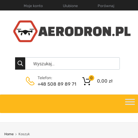
Moje konto
Ulubione
Porównaj
Telefon:
0
0,00
zł
+48 508 89 89 71
Home
Koszyk