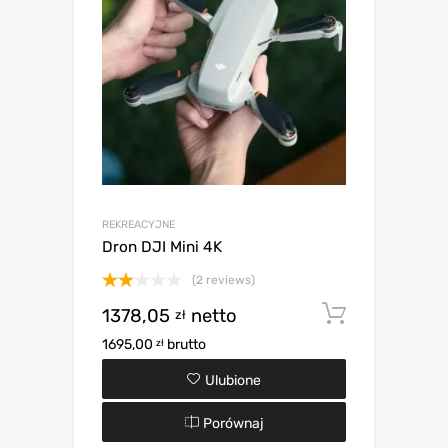
REKREACYJNE
Dron DJI Mini 4K
(2 reviews)
Oceniono
1378,05
netto
Dodaj d
zł
2.00
na 5
1695,00
brutto
zł
Ulubione
Porównaj