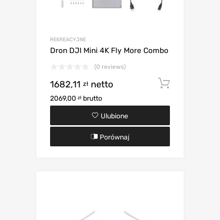
REKREACYJNE
Dron DJI Mini 4K Fly More Combo
(0 reviews)
1682,11
netto
Dodaj d
zł
2069,00
brutto
zł
Ulubione
Porównaj