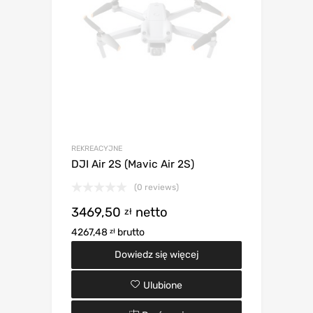
REKREACYJNE
DJI Air 2S (Mavic Air 2S)
(0 reviews)
3469,50
netto
zł
4267,48
brutto
zł
Dowiedz się więcej
Ulubione