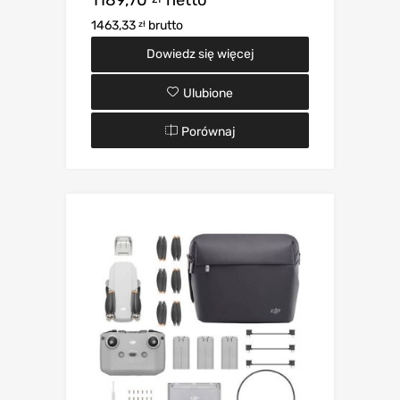
1463,33
brutto
zł
Dowiedz się więcej
Ulubione
Porównaj