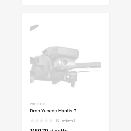
POLECANE
Dron Yuneec Mantis G
(0 reviews)
1189,70
netto
zł