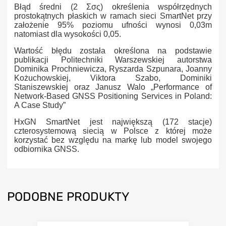
Błąd średni (2 Σσς) określenia współrzędnych
prostokątnych płaskich w ramach sieci SmartNet przy
założenie 95% poziomu ufności wynosi 0,03m
natomiast dla wysokości 0,05.
Wartość błędu została określona na podstawie
publikacji Politechniki Warszewskiej autorstwa
Dominika Prochniewicza, Ryszarda Szpunara, Joanny
Kożuchowskiej, Viktora Szabo, Dominiki
Staniszewskiej oraz Janusz Walo „Performance of
Network-Based GNSS Positioning Services in Poland:
A Case Study”
HxGN SmartNet jest największą (172 stacje)
czterosystemową siecią w Polsce z której może
korzystać bez względu na markę lub model swojego
odbiornika GNSS.
PODOBNE PRODUKTY