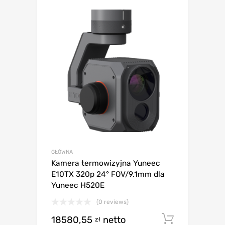
GŁÓWNA
Kamera termowizyjna Yuneec
E10TX 320p 24° FOV/9.1mm dla
Yuneec H520E
(0 reviews)
18580,55
netto
Dodaj d
zł