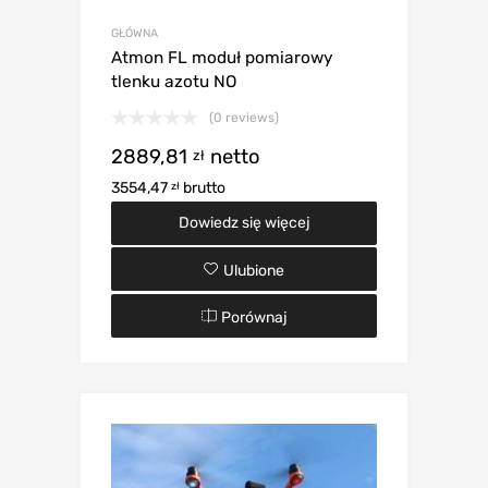
GŁÓWNA
Atmon FL moduł pomiarowy
tlenku azotu NO
(0 reviews)
2889,81
netto
zł
3554,47
brutto
zł
Dowiedz się więcej
Ulubione
Porównaj