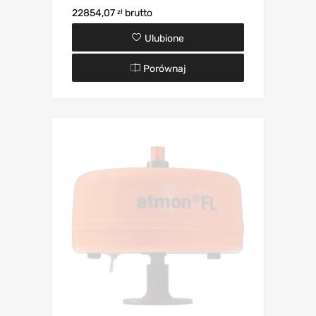
22854,07
brutto
zł
Ulubione
Porównaj