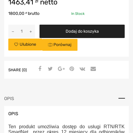
1463,41
netto
zł
1800,00
brutto
zł
In Stock
Dodaj do koszyka
Ulubione
Porównaj
SHARE (0)
OPIS
OPIS
Ten produkt umożliwia dostęp do usługi RTN/RTK
SmartNet przez okres 12 miesięcy dla odbiorników