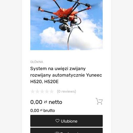
GŁÓWNA
System na uwięzi zwijany
rozwijany automatycznie Yuneec
H520, H520E
(0 reviews)
0,00
netto
Dodaj d
zł
0,00
brutto
zł
Ulubione