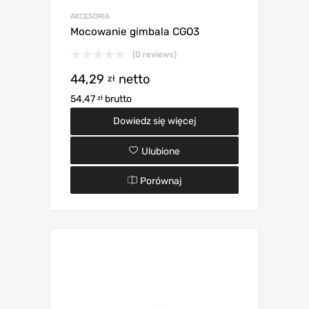
AKCESORIA
Mocowanie gimbala CGO3
(0 reviews)
44,29
netto
zł
54,47
brutto
zł
Dowiedz się więcej
Ulubione
Porównaj