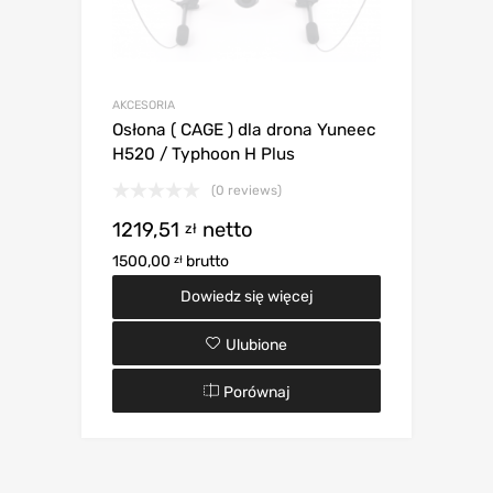
AKCESORIA
Osłona ( CAGE ) dla drona Yuneec
H520 / Typhoon H Plus
(0 reviews)
1219,51
netto
zł
1500,00
brutto
zł
Dowiedz się więcej
Ulubione
Porównaj