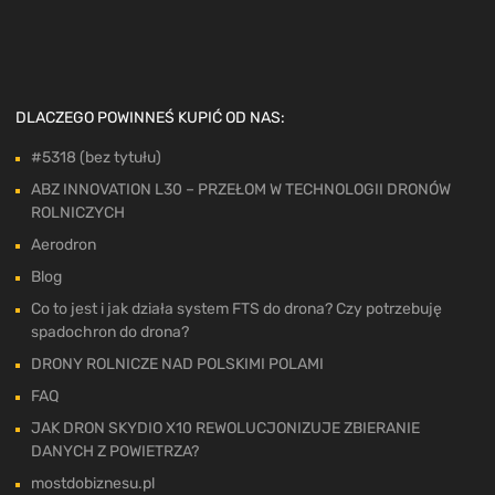
DLACZEGO POWINNEŚ KUPIĆ OD NAS:
#5318 (bez tytułu)
ABZ INNOVATION L30 – PRZEŁOM W TECHNOLOGII DRONÓW
ROLNICZYCH
Aerodron
Blog
Co to jest i jak działa system FTS do drona? Czy potrzebuję
spadochron do drona?
DRONY ROLNICZE NAD POLSKIMI POLAMI
FAQ
JAK DRON SKYDIO X10 REWOLUCJONIZUJE ZBIERANIE
DANYCH Z POWIETRZA?
mostdobiznesu.pl