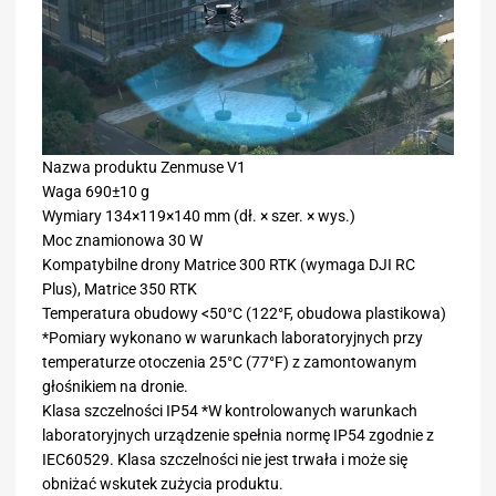
Nazwa produktu Zenmuse V1
Waga 690±10 g
Wymiary 134×119×140 mm (dł. × szer. × wys.)
Moc znamionowa 30 W
Kompatybilne drony Matrice 300 RTK (wymaga DJI RC
Plus), Matrice 350 RTK
Temperatura obudowy <50°C (122°F, obudowa plastikowa)
*Pomiary wykonano w warunkach laboratoryjnych przy
temperaturze otoczenia 25°C (77°F) z zamontowanym
głośnikiem na dronie.
Klasa szczelności IP54 *W kontrolowanych warunkach
laboratoryjnych urządzenie spełnia normę IP54 zgodnie z
IEC60529. Klasa szczelności nie jest trwała i może się
obniżać wskutek zużycia produktu.