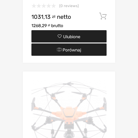
(0 reviews)
1031,13
netto
Dodaj d
zł
1268,29
brutto
zł
Ulubione
Porównaj