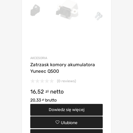
AKCESORIA
Zatrzask komory akumulatora
Yuneec Q500
(0 reviews)
16,52
netto
zł
20,33
brutto
zł
Dowiedz się więcej
Ulubione