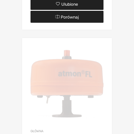
Ulubione
Porównaj
GŁÓWNA