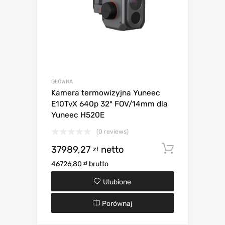
GŁÓWNA
Kamera termowizyjna Yuneec
E10TvX 640p 32° FOV/14mm dla
Yuneec H520E
(0 reviews)
37989,27
netto
Dodaj d
zł
46726,80
brutto
zł
Ulubione
Porównaj