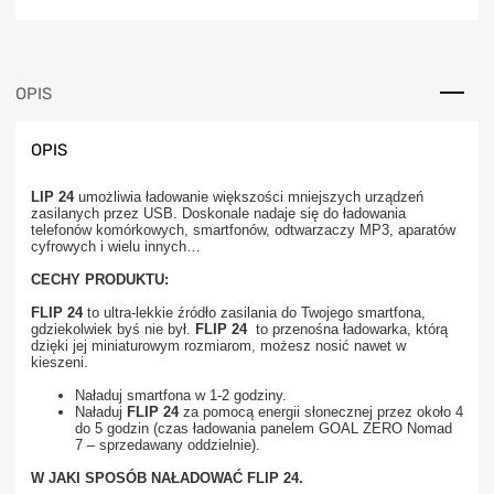
OPIS
OPIS
LIP 24
umożliwia ładowanie większości mniejszych urządzeń
zasilanych przez USB. Doskonale nadaje się do ładowania
telefonów komórkowych, smartfonów, odtwarzaczy MP3, aparatów
cyfrowych i wielu innych…
CECHY PRODUKTU:
FLIP 24
to ultra-lekkie źródło zasilania do Twojego smartfona,
gdziekolwiek byś nie był.
FLIP 24
to przenośna ładowarka, którą
dzięki jej miniaturowym rozmiarom, możesz nosić nawet w
kieszeni.
Naładuj smartfona w 1-2 godziny.
Naładuj
FLIP 24
za pomocą energii słonecznej przez około 4
do 5 godzin (czas ładowania panelem GOAL ZERO Nomad
7 – sprzedawany oddzielnie).
W JAKI SPOSÓB NAŁADOWAĆ FLIP 24
.