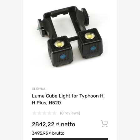
GŁÓWNA
Lume Cube Light for Typhoon H,
H Plus, H520
(0 reviews)
2842,22
netto
Dodaj d
zł
3495,93
brutto
zł