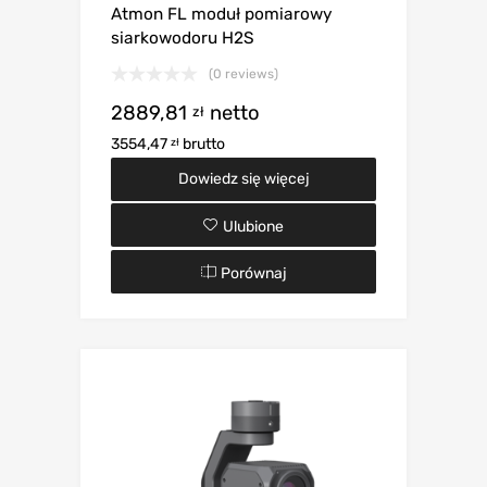
Atmon FL moduł pomiarowy
siarkowodoru H2S
(0 reviews)
2889,81
netto
zł
3554,47
brutto
zł
Dowiedz się więcej
Ulubione
Porównaj