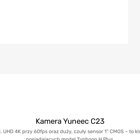
Kamera Yuneec C23
i. UHD 4K przy 60fps oraz duży, czuły sensor 1” CMOS – to 
posiadających model Typhoon H Plus.