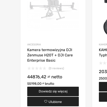
AKCESORIA
KAME
Kamera termowizyjna DJI
KAME
Zenmuse H20T + DJI Care
Typ
Enterprise Basic
(0 reviews)
203
44876,42
netto
zł
2500
55198,00
brutto
zł
Dowiedz się więcej
Ulubione