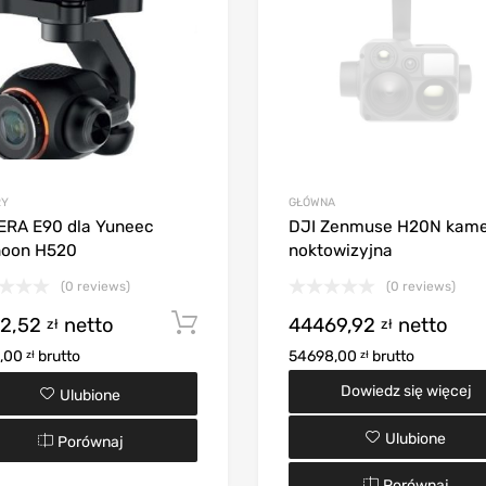
RY
GŁÓWNA
RA E90 dla Yuneec
DJI Zenmuse H20N kam
hoon H520
noktowizyjna
(0 reviews)
(0 reviews)
2,52
netto
Dodaj do koszyka
44469,92
netto
zł
zł
,00
brutto
54698,00
brutto
zł
zł
Dowiedz się więcej
Ulubione
Ulubione
Porównaj
Porównaj