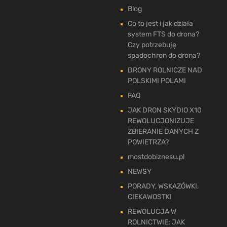
Blog
Co to jest i jak działa
system FTS do drona?
Czy potrzebuję
spadochron do drona?
DRONY ROLNICZE NAD
POLSKIMI POLAMI
FAQ
JAK DRON SKYDIO X10
REWOLUCJONIZUJE
ZBIERANIE DANYCH Z
POWIETRZA?
mostdobiznesu.pl
NEWSY
PORADY, WSKAZÓWKI,
CIEKAWOSTKI
REWOLUCJA W
ROLNICTWIE: JAK