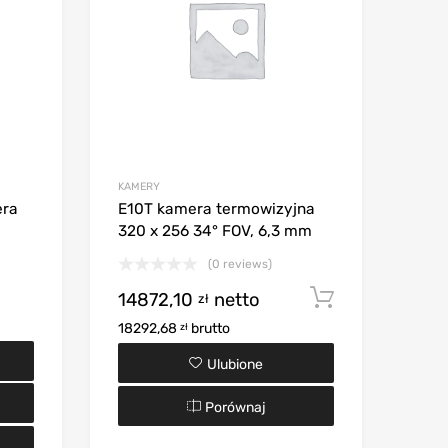
KAMERY
era
E10T kamera termowizyjna
320 x 256 34° FOV, 6,3 mm
(0 reviews)
14872,10
netto
Dodaj do 
zł
18292,68
brutto
zł
Ulubione
Porównaj