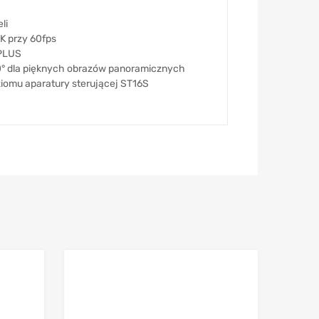
li
K przy 60fps
 PLUS
0° dla pięknych obrazów panoramicznych
ziomu aparatury sterującej ST16S