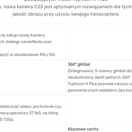
 nowa kamera C23 jest optymalnym rozwiązaniem dla tych, 
jakość obrazu przy użyciu swojego hexacoptera.
ę na zakup nowej kamery,
h słabego oświetlenia oraz
żyć w standardowe filtry ND.
360° gimbal
Zintegrowany 3-osiowy gimbal dzia
nieskończony obrót pełnych 360°
Typhoon H Plus pozwala cieszyć 
panoramicznym widokiem, bez kon
dzielczość wideo, pochylenie czy
mocą aparatury ST16S, na którą
HD 720p.
Kluczowe cechy