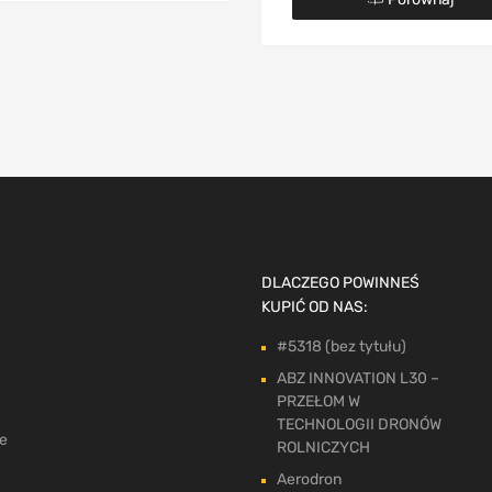
DLACZEGO POWINNEŚ
KUPIĆ OD NAS:
#5318 (bez tytułu)
ABZ INNOVATION L30 –
PRZEŁOM W
TECHNOLOGII DRONÓW
ne
ROLNICZYCH
Aerodron