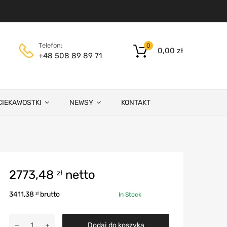
Telefon:
0
0,00
zł
+48 508 89 89 71
CIEKAWOSTKI
NEWSY
KONTAKT
2773,48
netto
zł
3411,38
brutto
zł
In Stock
Dodaj do koszyka