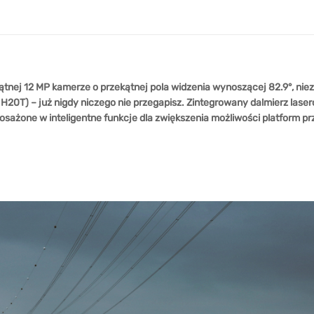
nej 12 MP kamerze o przekątnej pola widzenia wynoszącej 82.9°, nieza
20T) – już nigdy niczego nie przegapisz. Zintegrowany dalmierz lase
osażone w inteligentne funkcje dla zwiększenia możliwości platform 