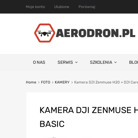
Moje konto
Ulubione
Porównaj
O NAS
SERWIS
SZKOLENIA
BLO
Home
FOTO
KAMERY
Kamera DJI Zenmuse H20 + DJI Care
KAMERA DJI ZENMUSE H
BASIC