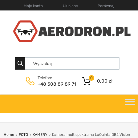
Moje konto
Ulubione
Porównaj
Telefon:
0
0,00
zł
+48 508 89 89 71
Home
FOTO
KAMERY
Kamera multispektralna LaQuinta DB2 Vision