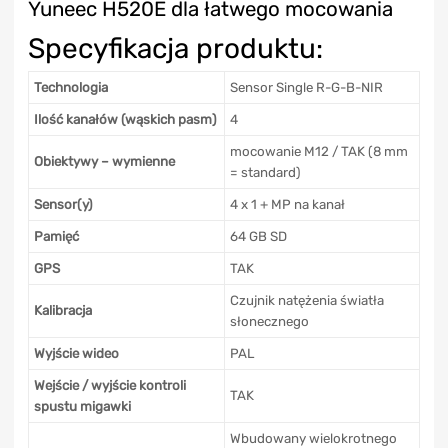
Yuneec H520E dla łatwego mocowania
Specyfikacja produktu:
Technologia
Sensor Single R-G-B-NIR
Ilość kanałów (wąskich pasm)
4
mocowanie M12 / TAK (8 mm
Obiektywy – wymienne
= standard)
Sensor(y)
4 x 1 + MP na kanał
Pamięć
64 GB SD
GPS
TAK
Czujnik natężenia światła
Kalibracja
słonecznego
Wyjście wideo
PAL
Wejście / wyjście kontroli
TAK
spustu migawki
Wbudowany wielokrotnego