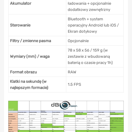
Akumulator
ładowania + opcjonalnie
dodatkowy zewnętrzny
Bluetooth + system
Sterowanie
operacyjny Android lub iOS /
Ekran dotykowy
Filtry / zmienne pasma
Opcjonalnie
78 x 58 x 56 / 159 g (w
Wymiary (mm) / waga
zestawie z wbudowaną
baterią o czasie pracy 1h)
Format obrazu
RAW
Klatki na sekundę (w
1.5 FPS
najlepszym formacie)