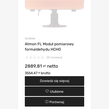
GŁÓWNA
Atmon FL Moduł pomiarowy
formaldehydu HCHO
(0 reviews)
2889,81
netto
zł
3554,47
brutto
zł
Dowiedz się więcej
Ulubione
Porównaj