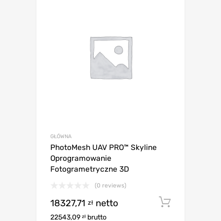
GŁÓWNA
PhotoMesh UAV PRO™ Skyline
Oprogramowanie
Fotogrametryczne 3D
(0 reviews)
18327,71
netto
Dodaj d
zł
22543,09
brutto
zł