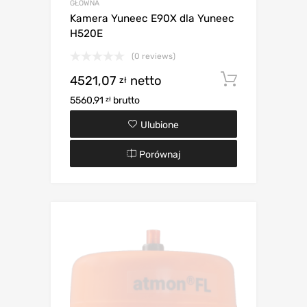
GŁÓWNA
Kamera Yuneec E90X dla Yuneec
H520E
(0 reviews)
4521,07
netto
Dodaj d
zł
5560,91
brutto
zł
Ulubione
Porównaj