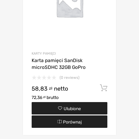
KARTY PAMIĘCI
Karta pamięci SanDisk
microSDHC 32GB GoPro
(0 reviews)
58,83
netto
Dodaj d
zł
72,36
brutto
zł
Ulubione
Porównaj