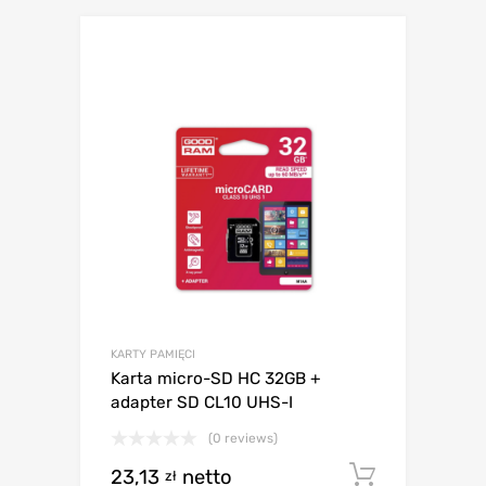
KARTY PAMIĘCI
Karta micro-SD HC 32GB +
adapter SD CL10 UHS-I
(0 reviews)
23,13
netto
Dodaj d
zł