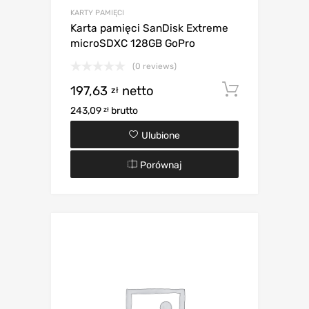
KARTY PAMIĘCI
Karta pamięci SanDisk Extreme
microSDXC 128GB GoPro
(0 reviews)
197,63
netto
Dodaj d
zł
243,09
brutto
zł
Ulubione
Porównaj