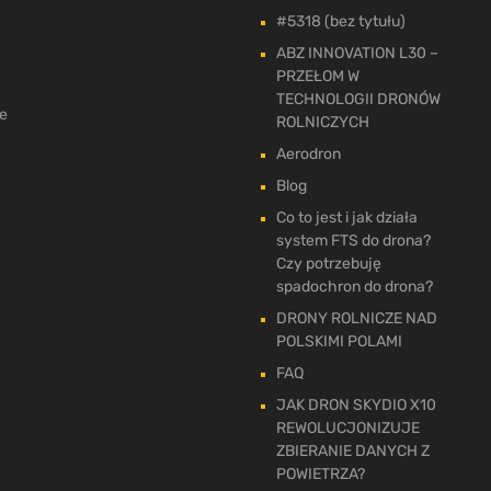
#5318 (bez tytułu)
ABZ INNOVATION L30 –
PRZEŁOM W
TECHNOLOGII DRONÓW
ne
ROLNICZYCH
Aerodron
Blog
Co to jest i jak działa
system FTS do drona?
Czy potrzebuję
spadochron do drona?
DRONY ROLNICZE NAD
POLSKIMI POLAMI
FAQ
JAK DRON SKYDIO X10
REWOLUCJONIZUJE
ZBIERANIE DANYCH Z
POWIETRZA?