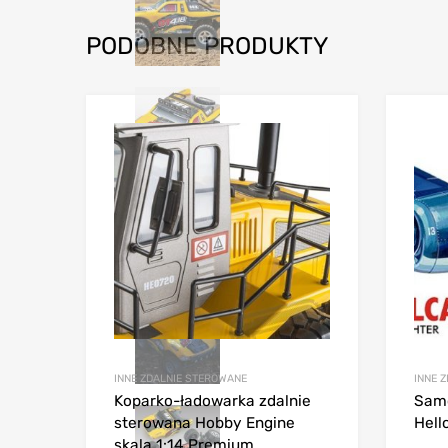
PODOBNE PRODUKTY
INNE ZDALNIE STEROWANE
INNE 
Koparko-ładowarka zdalnie
Samo
sterowana Hobby Engine
Hell
skala 1:14 Premium