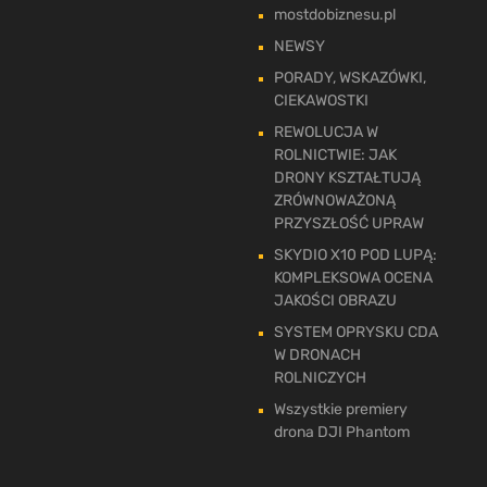
mostdobiznesu.pl
NEWSY
PORADY, WSKAZÓWKI,
CIEKAWOSTKI
REWOLUCJA W
ROLNICTWIE: JAK
DRONY KSZTAŁTUJĄ
ZRÓWNOWAŻONĄ
PRZYSZŁOŚĆ UPRAW
SKYDIO X10 POD LUPĄ:
KOMPLEKSOWA OCENA
JAKOŚCI OBRAZU
SYSTEM OPRYSKU CDA
W DRONACH
ROLNICZYCH
Wszystkie premiery
drona DJI Phantom