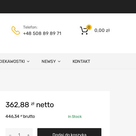
Telefon:
0
0,00
zł
+48 508 89 89 71
CIEKAWOSTKI
NEWSY
KONTAKT
362,88
netto
zł
446,34
brutto
zł
In Stock
Dodaj do koszyka