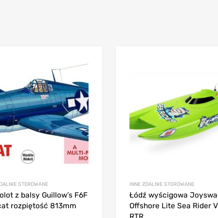
ZDALNIE STEROWANE
INNE ZDALNIE STEROWANE
lot z balsy Guillow’s F6F
Łódź wyścigowa Joyswa
cat rozpiętość 813mm
Offshore Lite Sea Rider 
RTR