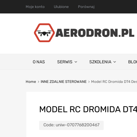
Moje konto
Ulubione
Porównaj
O NAS
SERWIS
SZKOLENIA
BLO
Home
INNE ZDALNIE STEROWANE
Model RC Dromida DT4 De
MODEL RC DROMIDA DT4
Code:
uniw-0707768200467