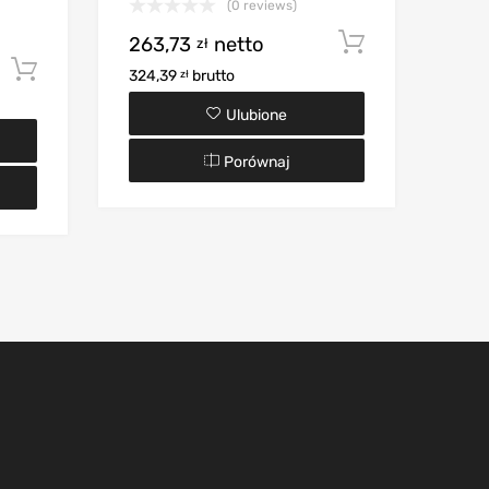
(0 reviews)
263,73
netto
Dodaj do 
zł
Dodaj do koszyka
324,39
brutto
zł
Ulubione
Porównaj