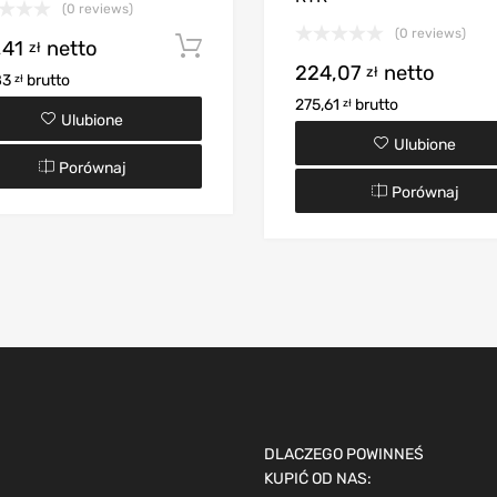
(0 reviews)
(0 reviews)
,41
netto
Dodaj do koszyka
zł
oszyka
224,07
netto
zł
83
brutto
zł
275,61
brutto
zł
Ulubione
Ulubione
Porównaj
Porównaj
DLACZEGO POWINNEŚ
KUPIĆ OD NAS: