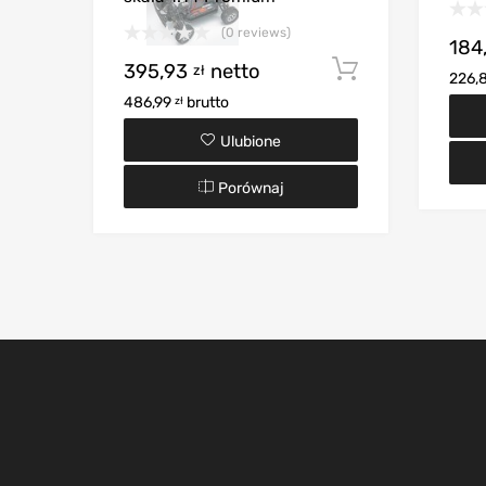
(0 reviews)
184
395,93
netto
Dodaj do k
zł
226,
486,99
brutto
zł
Ulubione
Porównaj