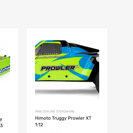
INNE ZDALNIE STEROWANE
Himoto Truggy Prowler XT
y
1:12
V3