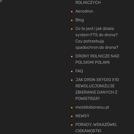
ne
ROLNICZYCH
Aerodron
Blog
Co to jest i jak działa
system FTS do drona?
Czy potrzebuję
spadochron do drona?
DRONY ROLNICZE NAD
POLSKIMI POLAMI
FAQ
JAK DRON SKYDIO X10
REWOLUCJONIZUJE
ZBIERANIE DANYCH Z
POWIETRZA?
mostdobiznesu.pl
NEWSY
PORADY, WSKAZÓWKI,
CIEKAWOSTKI