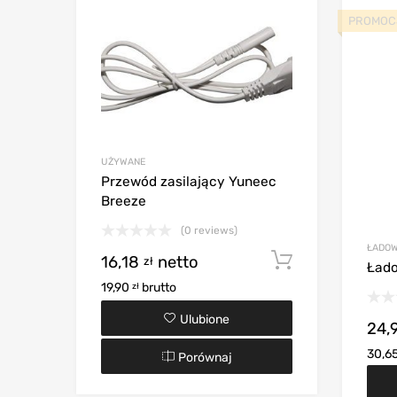
PROMOC
UŻYWANE
Przewód zasilający Yuneec
Breeze
(0 reviews)
ŁADOW
16,18
netto
Dodaj do k
zł
Łado
19,90
brutto
zł
Ulubione
24,
30,6
Porównaj