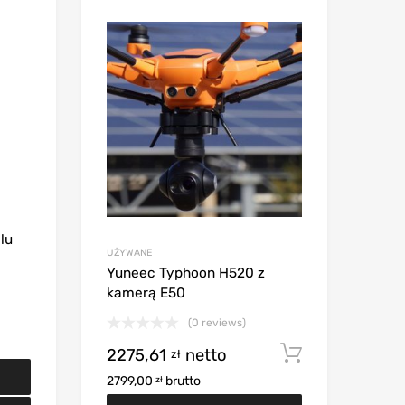
lu
UŻYWANE
Yuneec Typhoon H520 z
kamerą E50
(0 reviews)
2275,61
netto
Dodaj do 
zł
2799,00
brutto
zł