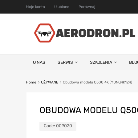
Moje konto
Ulubione
Porównaj
O NAS
SERWIS
SZKOLENIA
BLO
Home
UŻYWANE
Obudowa modelu Q500 4K (YUNQ4K124)
OBUDOWA MODELU Q500
Code:
009020