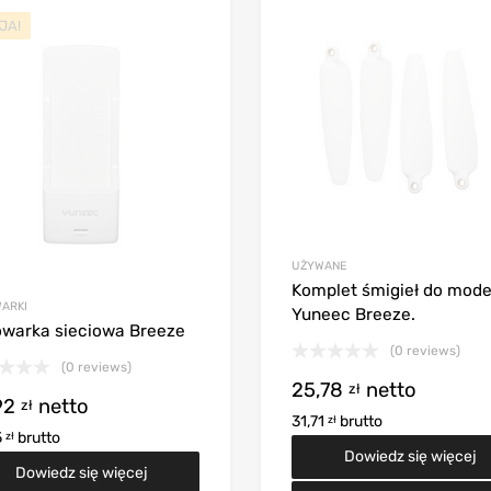
JA!
UŻYWANE
Komplet śmigieł do mode
ARKI
Yuneec Breeze.
oszyka
warka sieciowa Breeze
(0 reviews)
(0 reviews)
25,78
netto
zł
92
netto
zł
31,71
brutto
zł
5
brutto
zł
Dowiedz się więcej
Dowiedz się więcej