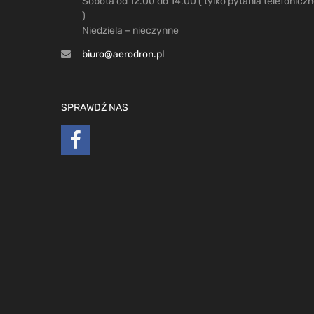
Sobota od 12.00 do 14.00 ( tylko pytania telefonicz
)
Niedziela – nieczynne
biuro@aerodron.pl
SPRAWDŹ NAS