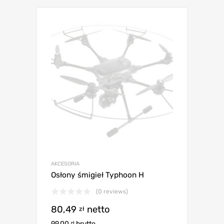
AKCESORIA
Osłony śmigieł Typhoon H
(0 reviews)
80,49
netto
zł
99,00
brutto
zł