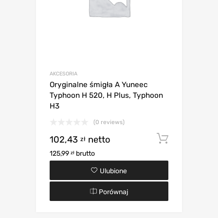
AKCESORIA
Oryginalne śmigła A Yuneec
Typhoon H 520, H Plus, Typhoon
H3
(0 reviews)
102,43
netto
Dodaj d
zł
125,99
brutto
zł
Ulubione
Porównaj