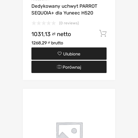
Dedykowany uchwyt PARROT
SEQUOIA+ dla Yuneec H520
(0 reviews)
1031,13
netto
Dodaj d
zł
1268,29
brutto
zł
Ulubione
Porównaj