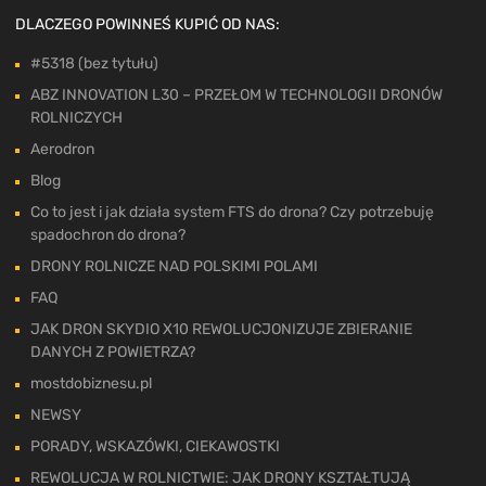
DLACZEGO POWINNEŚ KUPIĆ OD NAS:
#5318 (bez tytułu)
ABZ INNOVATION L30 – PRZEŁOM W TECHNOLOGII DRONÓW
ROLNICZYCH
Aerodron
Blog
Co to jest i jak działa system FTS do drona? Czy potrzebuję
spadochron do drona?
DRONY ROLNICZE NAD POLSKIMI POLAMI
FAQ
JAK DRON SKYDIO X10 REWOLUCJONIZUJE ZBIERANIE
DANYCH Z POWIETRZA?
mostdobiznesu.pl
NEWSY
PORADY, WSKAZÓWKI, CIEKAWOSTKI
REWOLUCJA W ROLNICTWIE: JAK DRONY KSZTAŁTUJĄ