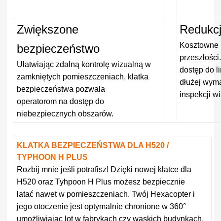
Zwiększone
Redukcj
Kosztowne i
bezpieczeństwo
przeszłości
Ułatwiając zdalną kontrolę wizualną w
dostęp do li
zamkniętych pomieszczeniach, klatka
dłużej wym
bezpieczeństwa pozwala
inspekcji wi
operatorom na dostęp do
niebezpiecznych obszarów.
KLATKA BEZPIECZEŃSTWA DLA H520 /
TYPHOON H PLUS
Rozbij mnie jeśli potrafisz! Dzięki nowej klatce dla
H520 oraz Tyhpoon H Plus możesz bezpiecznie
latać nawet w pomieszczeniach. Twój Hexacopter i
jego otoczenie jest optymalnie chronione w 360°
umożliwiając lot w fabrykach czy wąskich budynkach.