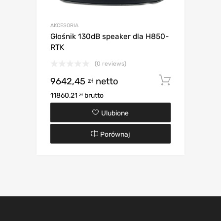
AKCESORIA
Głośnik 130dB speaker dla H850-
RTK
(0 reviews)
9642,45
netto
Dodaj d
zł
11860,21
brutto
zł
Ulubione
Porównaj