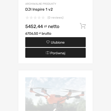
ARCHIWALNE PRODUKTY
DJI Inspire 1 v2
(0 reviews)
5452,44
netto
Dodaj d
zł
6706,50
brutto
zł
Ulubione
Porównaj