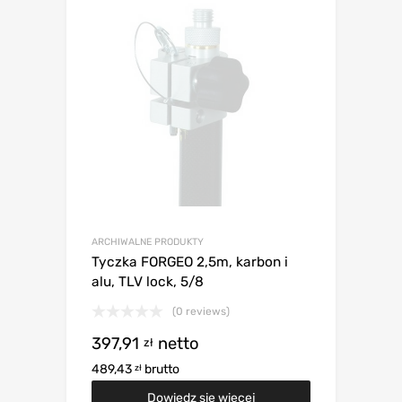
ARCHIWALNE PRODUKTY
Tyczka FORGEO 2,5m, karbon i
alu, TLV lock, 5/8
(0 reviews)
397,91
netto
zł
489,43
brutto
zł
Dowiedz się więcej