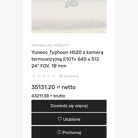
ARCHIWALNE PRODUKTY
Yuneec Typhoon H520 z kamerą
termowizyjną E10Tv 640 x 512
24° FOV, 18 mm
(0 reviews)
35131,20
netto
zł
43211,38
brutto
zł
Dowiedz się więcej
Ulubione
Porównaj