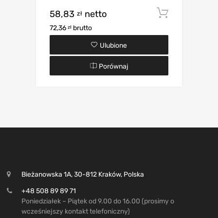
58,83
netto
Dodaj d
zł
72,36
brutto
zł
Ulubione
Porównaj
Bieżanowska 1A, 30-812 Kraków, Polska
+48 508 89 89 71
Poniedziałek – Piątek od 9.00 do 16.00 (prosimy o
wcześniejszy kontakt telefoniczny)