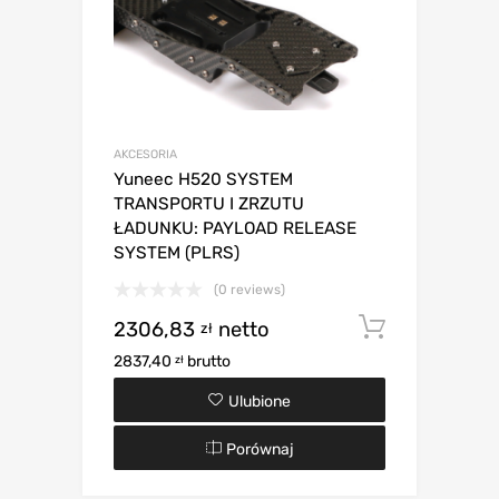
AKCESORIA
Yuneec H520 SYSTEM
TRANSPORTU I ZRZUTU
ŁADUNKU: PAYLOAD RELEASE
SYSTEM (PLRS)
(0 reviews)
2306,83
netto
Dodaj d
zł
2837,40
brutto
zł
Ulubione
Porównaj