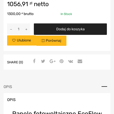
1056,91
netto
zł
1300,00
brutto
zł
In Stock
Dodaj do koszyka
Ulubione
Porównaj
SHARE (0)
OPIS
OPIS
Panele fotowoltaiczne EcoFlow