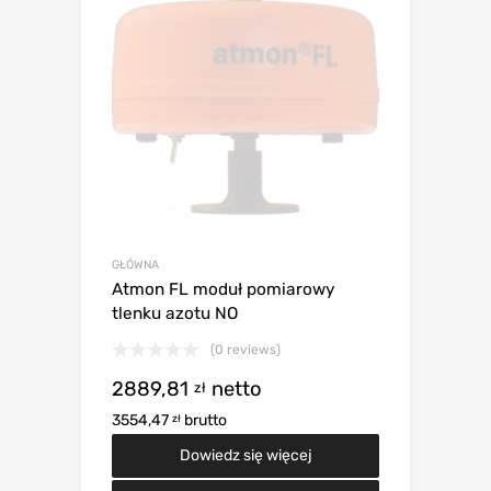
GŁÓWNA
Atmon FL moduł pomiarowy
tlenku azotu NO
(0 reviews)
2889,81
netto
zł
3554,47
brutto
zł
Dowiedz się więcej