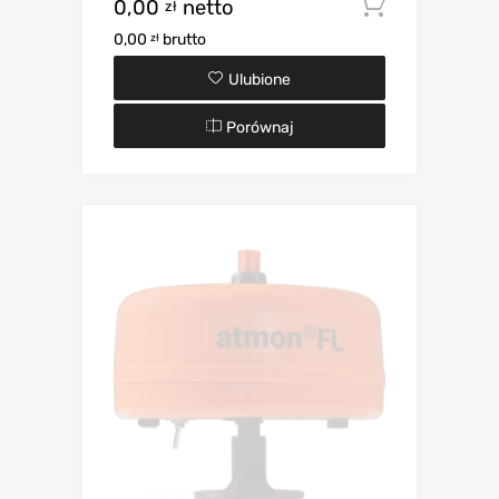
0,00
netto
Dodaj d
zł
0,00
brutto
zł
Ulubione
Porównaj