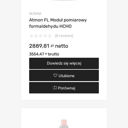
GŁÓWNA
Atmon FL Moduł pomiarowy
formaldehydu HCHO
(0 reviews)
2889,81
netto
zł
3554,47
brutto
zł
Dowiedz się więcej
Ulubione
Porównaj