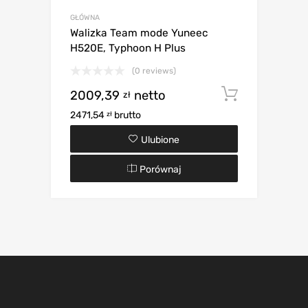
GŁÓWNA
Walizka Team mode Yuneec
H520E, Typhoon H Plus
(0 reviews)
2009,39
netto
Dodaj d
zł
2471,54
brutto
zł
Ulubione
Porównaj