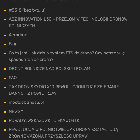
#5318 (bez tytułu)
ABZ INNOVATION L30 – PRZEŁOM W TECHNOLOGII DRONÓW
ROLNICZYCH
Aerodron
Blog
Co to jest i jak działa system FTS do drona? Czy potrzebuję
spadochron do drona?
DRONY ROLNICZE NAD POLSKIMI POLAMI
FAQ
JAK DRON SKYDIO X10 REWOLUCJONIZUJE ZBIERANIE
DANYCH Z POWIETRZA?
mostdobiznesu.pl
NEWSY
PORADY, WSKAZÓWKI, CIEKAWOSTKI
REWOLUCJA W ROLNICTWIE: JAK DRONY KSZTAŁTUJĄ
ZRÓWNOWAŻONĄ PRZYSZŁOŚĆ UPRAW