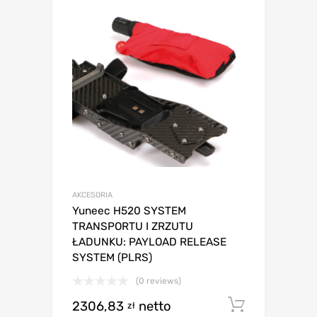
AKCESORIA
Yuneec H520 SYSTEM
TRANSPORTU I ZRZUTU
ŁADUNKU: PAYLOAD RELEASE
SYSTEM (PLRS)
(0 reviews)
2306,83
netto
Dodaj d
zł