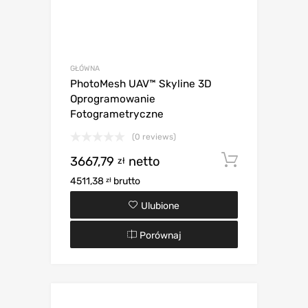
GŁÓWNA
PhotoMesh UAV™ Skyline 3D
Oprogramowanie
Fotogrametryczne
(0 reviews)
3667,79
netto
Dodaj d
zł
4511,38
brutto
zł
Ulubione
Porównaj