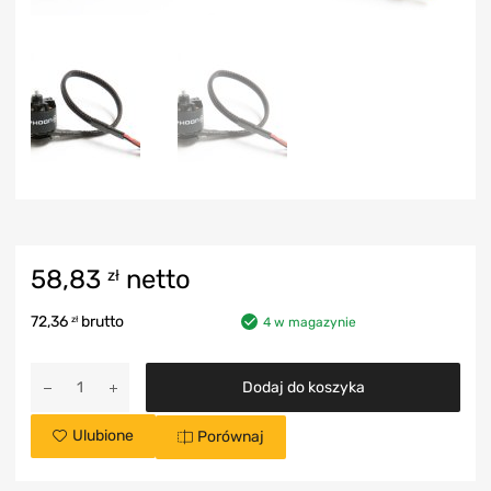
58,83
netto
zł
72,36
brutto
zł
4 w magazynie
Dodaj do koszyka
Ulubione
Porównaj