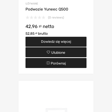
UŻYWANE
Podwozie Yuneec Q500
(0 reviews)
42,96
netto
zł
52,85
brutto
zł
Dowiedz się więcej
Ulubione
Porównaj