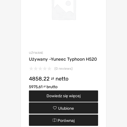
UŻYWANE
Używany -Yuneec Typhoon H520
(0 reviews)
4858,22
netto
zł
5975,61
brutto
zł
Dowiedz się więcej
Ulubione
Porównaj