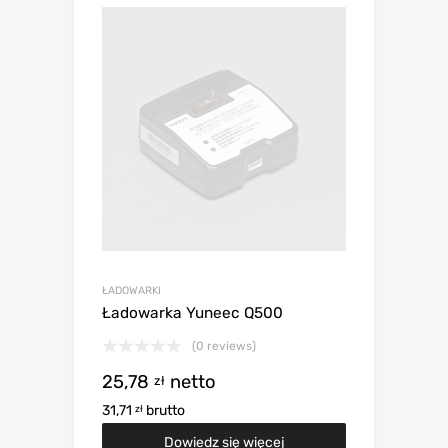
ŁADOWARKI
Ładowarka Yuneec Q500
(0 reviews)
25,78
netto
zł
31,71
brutto
zł
Dowiedz się więcej