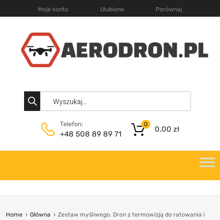
Moje konto
Ulubione
Porównaj
Telefon:
0
0,00
zł
+48 508 89 89 71
Home
Główna
Zestaw myśliwego. Dron z termowizją do ratowania i