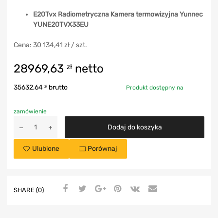
E20Tvx Radiometryczna Kamera termowizyjna Yunnec
YUNE20TVX33EU
Cena: 30 134,41 zł / szt.
28969,63
netto
zł
35632,64
brutto
zł
Produkt dostępny na
zamówienie
Dodaj do koszyka
Ulubione
Porównaj
SHARE (0)