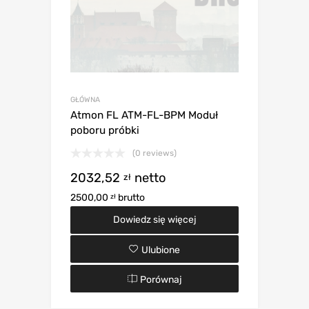
GŁÓWNA
Atmon FL ATM-FL-BPM Moduł
poboru próbki
(0 reviews)
2032,52
netto
zł
2500,00
brutto
zł
Dowiedz się więcej
Ulubione
Porównaj