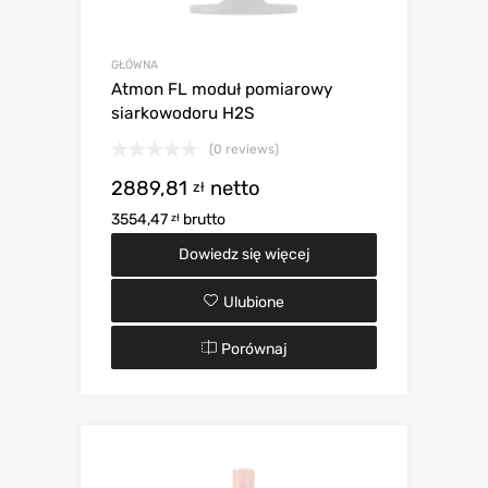
GŁÓWNA
Atmon FL moduł pomiarowy
siarkowodoru H2S
(0 reviews)
2889,81
netto
zł
3554,47
brutto
zł
Dowiedz się więcej
Ulubione
Porównaj