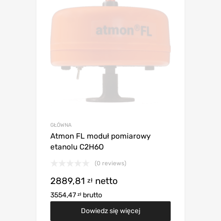
GŁÓWNA
Atmon FL moduł pomiarowy
etanolu C2H6O
(0 reviews)
2889,81
netto
zł
3554,47
brutto
zł
Dowiedz się więcej