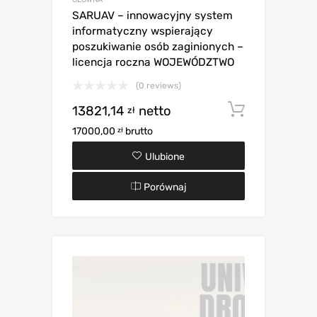
SARUAV – innowacyjny system
informatyczny wspierający
poszukiwanie osób zaginionych –
licencja roczna WOJEWÓDZTWO
(0 reviews)
13821,14
netto
Dodaj d
zł
17000,00
brutto
zł
Ulubione
Porównaj