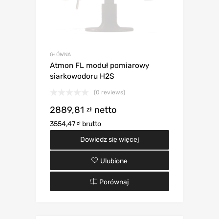
GŁÓWNA
Atmon FL moduł pomiarowy
siarkowodoru H2S
(0 reviews)
2889,81
netto
zł
3554,47
brutto
zł
Dowiedz się więcej
Ulubione
Porównaj