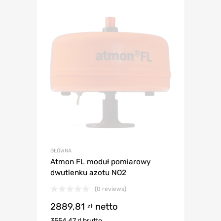
GŁÓWNA
Atmon FL moduł pomiarowy
dwutlenku azotu NO2
(0 reviews)
2889,81
netto
zł
3554,47
brutto
zł