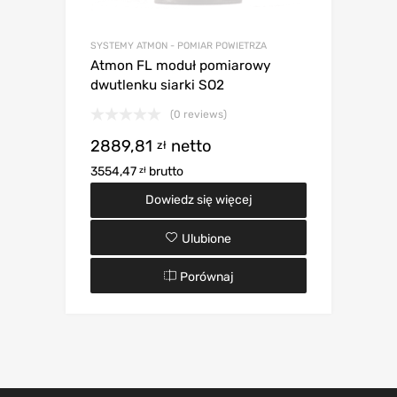
SYSTEMY ATMON - POMIAR POWIETRZA
Atmon FL moduł pomiarowy
dwutlenku siarki SO2
(0 reviews)
2889,81
netto
zł
3554,47
brutto
zł
Dowiedz się więcej
Ulubione
Porównaj