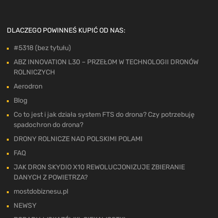
DLACZEGO POWINNEŚ KUPIĆ OD NAS:
#5318 (bez tytułu)
ABZ INNOVATION L30 – PRZEŁOM W TECHNOLOGII DRONÓW
ROLNICZYCH
Aerodron
Blog
Co to jest i jak działa system FTS do drona? Czy potrzebuję
spadochron do drona?
DRONY ROLNICZE NAD POLSKIMI POLAMI
FAQ
JAK DRON SKYDIO X10 REWOLUCJONIZUJE ZBIERANIE
DANYCH Z POWIETRZA?
mostdobiznesu.pl
NEWSY