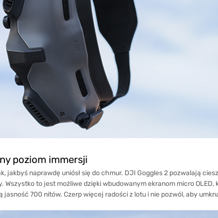
ny poziom immersji
tak, jakbyś naprawdę uniósł się do chmur. DJI Goggles 2 pozwalają cie
y. Wszystko to jest możliwe dzięki wbudowanym ekranom micro OLED, k
asność 700 nitów. Czerp więcej radości z lotu i nie pozwól, aby umknął