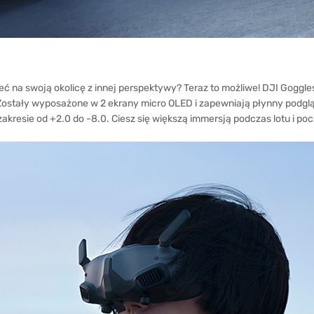
ć na swoją okolicę z innej perspektywy? Teraz to możliwe! DJI Goggles
stały wyposażone w 2 ekrany micro OLED i zapewniają płynny podgląd 
zakresie od +2.0 do -8.0. Ciesz się większą immersją podczas lotu i poc