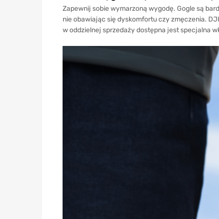
Zapewnij sobie wymarzoną wygodę. Gogle są bardzo
nie obawiając się dyskomfortu czy zmęczenia. DJI
w oddzielnej sprzedaży dostępna jest specjalna wk