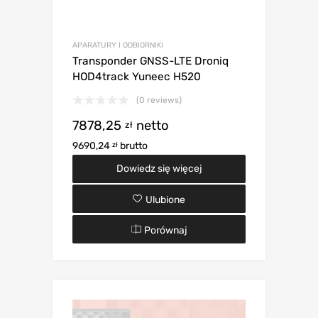
APARATURY I ODBIORNIKI
Transponder GNSS-LTE Droniq
HOD4track Yuneec H520
(0 reviews)
7878,25
netto
zł
9690,24
brutto
zł
Dowiedz się więcej
Ulubione
Porównaj