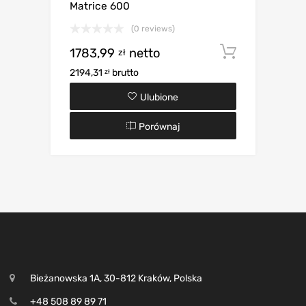
Matrice 600
(0 reviews)
1783,99
netto
Dodaj d
zł
2194,31
brutto
zł
Ulubione
Porównaj
Bieżanowska 1A, 30-812 Kraków, Polska
+48 508 89 89 71