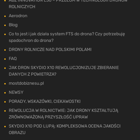
ABZ INNOVATION L30 – PRZEŁOM W TECHNOLOGII DRONÓW
ROLNICZYCH
Aerodron
Blog
Co to jest i jak działa system FTS do drona? Czy potrzebuję
spadochron do drona?
DRONY ROLNICZE NAD POLSKIMI POLAMI
FAQ
JAK DRON SKYDIO X10 REWOLUCJONIZUJE ZBIERANIE
DANYCH Z POWIETRZA?
mostdobiznesu.pl
NEWSY
PORADY, WSKAZÓWKI, CIEKAWOSTKI
REWOLUCJA W ROLNICTWIE: JAK DRONY KSZTAŁTUJĄ
ZRÓWNOWAŻONĄ PRZYSZŁOŚĆ UPRAW
SKYDIO X10 POD LUPĄ: KOMPLEKSOWA OCENA JAKOŚCI
OBRAZU