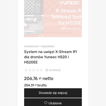
APARATURY I ODBIORNIKI
System na uwięzi X-Stream R1
dla dronów Yuneec H520 i
H520EE
(0 reviews)
206,76
netto
zł
254,31
brutto
zł
Dowiedz się więcej
Ulubione