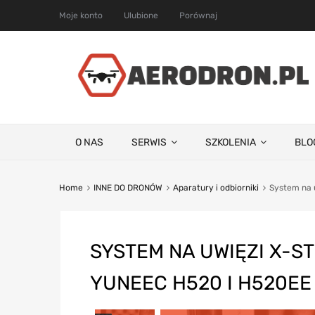
Moje konto
Ulubione
Porównaj
O NAS
SERWIS
SZKOLENIA
BLO
Home
INNE DO DRONÓW
Aparatury i odbiorniki
System na 
SYSTEM NA UWIĘZI X-S
YUNEEC H520 I H520EE