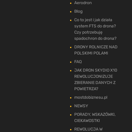
Aerodron
Blog
Co to jest i jak działa
system FTS do drona?
Czy potrzebuję
spadochron do drona?
DRONY ROLNICZE NAD
POLSKIMI POLAMI
FAQ
JAK DRON SKYDIO X10
REWOLUCJONIZUJE
ZBIERANIE DANYCH Z
POWIETRZA?
mostdobiznesu.pl
NEWSY
PORADY, WSKAZÓWKI,
CIEKAWOSTKI
REWOLUCJA W