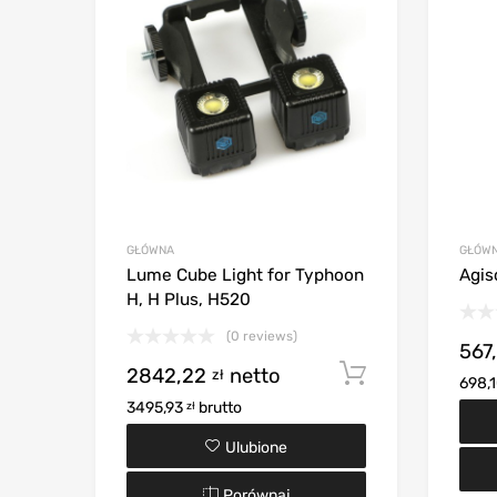
GŁÓWNA
GŁÓW
Lume Cube Light for Typhoon
Agis
H, H Plus, H520
(0 reviews)
567
2842,22
netto
Dodaj do k
zł
698,
3495,93
brutto
zł
Ulubione
Porównaj