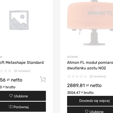
NA
GŁÓWNA
oft Metashape Standard
Atmon FL moduł pomiar
dwutlenku azotu NO2
(0 reviews)
(0 reviews)
,56
netto
Dodaj do koszyka
zł
oszyka
2889,81
netto
zł
10
brutto
zł
3554,47
brutto
zł
Ulubione
Dowiedz się więcej
Porównaj
Ulubione