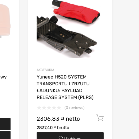
AKCESORIA
owy
Yuneec H520 SYSTEM
TRANSPORTU I ZRZUTU
ŁADUNKU: PAYLOAD
RELEASE SYSTEM (PLRS)
(0 reviews)
2306,83
netto
Dodaj do 
zł
2837,40
brutto
zł
Ulubione