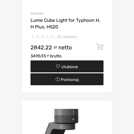
GŁÓWNA
Lume Cube Light for Typhoon H,
H Plus, H520
(0 reviews)
2842,22
netto
Dodaj d
zł
3495,93
brutto
zł
Ulubione
Porównaj