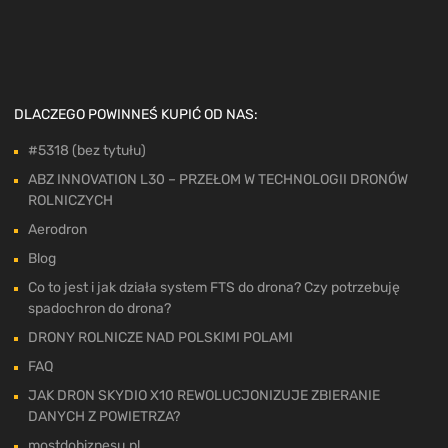
DLACZEGO POWINNEŚ KUPIĆ OD NAS:
#5318 (bez tytułu)
ABZ INNOVATION L30 – PRZEŁOM W TECHNOLOGII DRONÓW
ROLNICZYCH
Aerodron
Blog
Co to jest i jak działa system FTS do drona? Czy potrzebuję
spadochron do drona?
DRONY ROLNICZE NAD POLSKIMI POLAMI
FAQ
JAK DRON SKYDIO X10 REWOLUCJONIZUJE ZBIERANIE
DANYCH Z POWIETRZA?
mostdobiznesu.pl