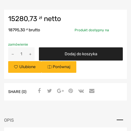
15280,73
netto
zł
18795,30
brutto
zł
Produkt dostępny na
zamówienie
Dodaj do koszyka
Ulubione
Porównaj
SHARE (0)
OPIS