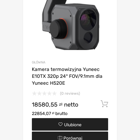
GŁÓWNA
Kamera termowizyjna Yuneec
E10TX 320p 24° FOV/9.1mm dla
Yuneec H520E
(0 reviews)
18580,55
netto
Dodaj d
zł
22854,07
brutto
zł
Ulubione
Porównaj