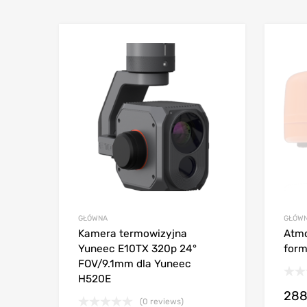
GŁÓWNA
GŁÓW
Kamera termowizyjna
Atmo
Yuneec E10TX 320p 24°
for
FOV/9.1mm dla Yuneec
H520E
288
(0 reviews)