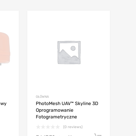
GŁÓWNA
owy
PhotoMesh UAV™ Skyline 3D
Oprogramowanie
Fotogrametryczne
(0 reviews)