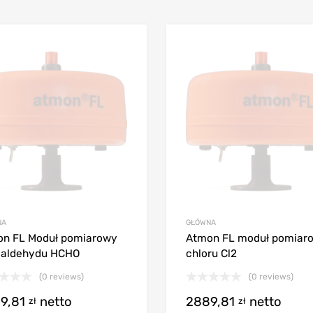
NA
GŁÓWNA
n FL Moduł pomiarowy
Atmon FL moduł pomiar
maldehydu HCHO
chloru Cl2
(0 reviews)
(0 reviews)
9,81
netto
2889,81
netto
zł
zł