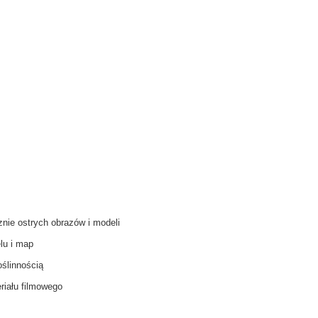
cznie ostrych obrazów i modeli
elu i map
ślinnością
riału filmowego