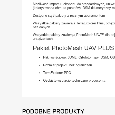
Możliwość importu i eksportu do standardowych, uniw
(koloryzowana chmura punktów), DSM (Numeryczny mo
Dostępne są 3 pakiety z rocznym abonamentem
Wszystkie pakiety zawierają TerraExplorer Plus, potęż
baz danych.
Wszystkie pakiety zawierają PhotoMesh UAV™ dla poje
urządzeniach.
Pakiet PhotoMesh UAV PLUS 
Pliki wyjściowe: 3DML, Ortofotomapy, DSM, O
Rozmiar projektu bez ograniczeń
TerraExplorer PRO
Osobiste wsparcie techniczne producenta
PODOBNE PRODUKTY