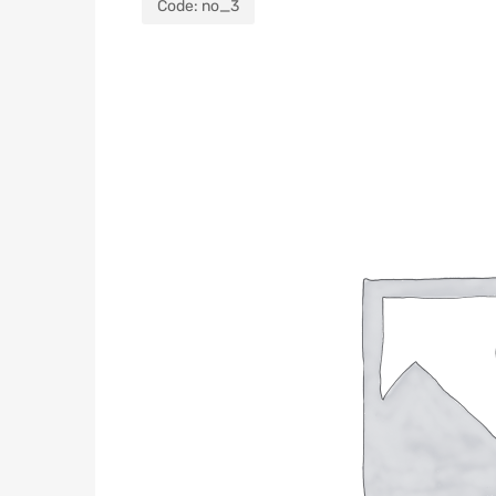
Code:
no_3