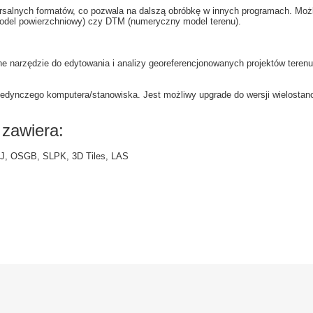
ersalnych formatów, co pozwala na dalszą obróbkę w innych programach. Moż
del powierzchniowy) czy DTM (numeryczny model terenu).
ne narzędzie do edytowania i analizy georeferencjonowanych projektów terenu
dynczego komputera/stanowiska. Jest możliwy upgrade do wersji wielostano
zawiera:
BJ, OSGB, SLPK, 3D Tiles, LAS