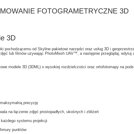
MOWANIE FOTOGRAMETRYCZNE 3D
ie 3D
ięki pochodzącemu od Skyline pakietowi narzędzi oraz usług 3D i geoprzestr
jęć lub filmów używając PhotoMesh UAV™, a następnie przeglądaj, edytuj an
we modele 3D (3DML) o wysokiej rozdzielczości oraz ortofotomapy na podst
 maksymalną precyzję
ala na łączenie zdjęć prostopadłych, ukośnych i zbliżeń
 każdego systemu projekcji
chmury punktów