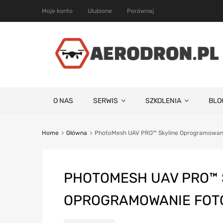
Moje konto
Ulubione
Porównaj
O NAS
SERWIS
SZKOLENIA
BLO
Home
Główna
PhotoMesh UAV PRO™ Skyline Oprogramowan
PHOTOMESH UAV PRO™ 
OPROGRAMOWANIE FOT