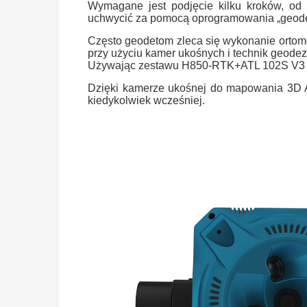
Wymagane jest podjęcie kilku kroków, od 
uchwycić za pomocą oprogramowania „geode
Często geodetom zleca się wykonanie ortomoz
przy użyciu kamer ukośnych i technik geode
Używając zestawu H850-RTK+ATL 102S V3 geo
Dzięki kamerze ukośnej do mapowania 3D 
kiedykolwiek wcześniej.