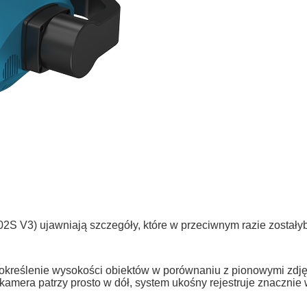
 V3) ujawniają szczegóły, które w przeciwnym razie zostałyb
określenie wysokości obiektów w porównaniu z pionowymi zdjęc
lna kamera patrzy prosto w dół, system ukośny rejestruje znaczn