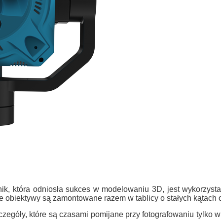
, która odniosła sukces w modelowaniu 3D, jest wykorzystani
ne obiektywy są zamontowane razem w tablicy o stałych kątach o
egóły, które są czasami pomijane przy fotografowaniu tylko w p