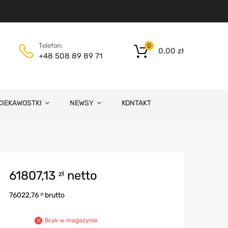
Telefon:
0
0,00
zł
+48 508 89 89 71
CIEKAWOSTKI
NEWSY
KONTAKT
61807,13
netto
zł
76022,76
brutto
zł
Brak w magazynie