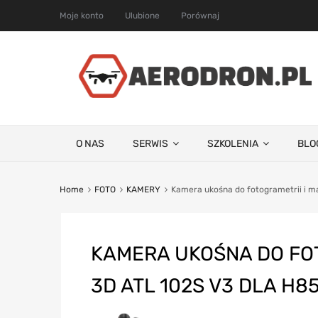
Moje konto
Ulubione
Porównaj
O NAS
SERWIS
SZKOLENIA
BLO
Home
FOTO
KAMERY
Kamera ukośna do fotogrametrii i 
KAMERA UKOŚNA DO FO
3D ATL 102S V3 DLA H8