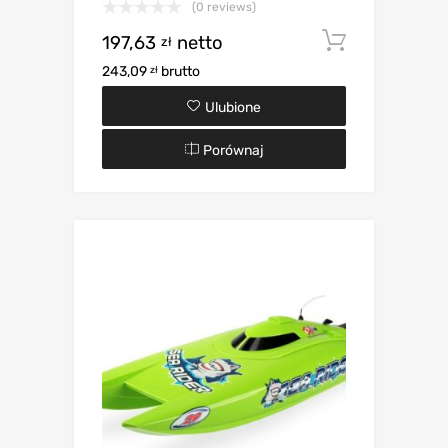
(0 reviews)
197,63
netto
Dodaj d
zł
243,09
brutto
zł
Ulubione
Porównaj