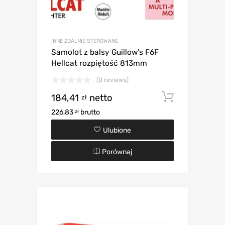
INNE ZDALNIE STEROWANE
Samolot z balsy Guillow’s F6F
Hellcat rozpiętość 813mm
(0 reviews)
184,41
netto
Dodaj d
zł
226,83
brutto
zł
Ulubione
Porównaj