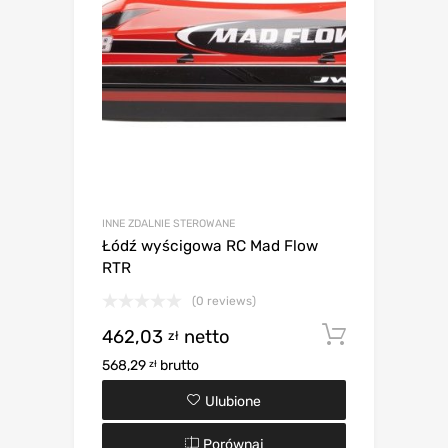
INNE ZDALNIE STEROWANE
Łódź wyścigowa RC Mad Flow
RTR
(0 reviews)
462,03
netto
Dodaj d
zł
568,29
brutto
zł
Ulubione
Porównaj