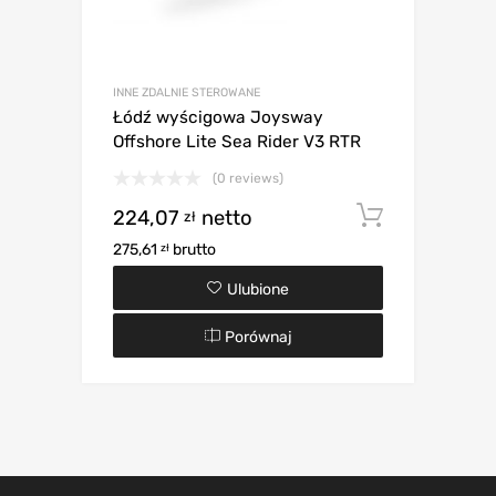
INNE ZDALNIE STEROWANE
Łódź wyścigowa Joysway
Offshore Lite Sea Rider V3 RTR
(0 reviews)
224,07
netto
Dodaj d
zł
275,61
brutto
zł
Ulubione
Porównaj