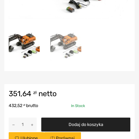
351,64
netto
zł
432,52
brutto
zł
In Stock
Dodaj do koszyka
Ulubione
Porównaj