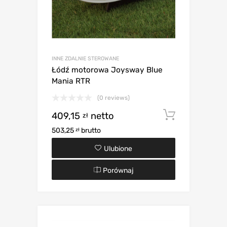
INNE ZDALNIE STEROWANE
Łódź motorowa Joysway Blue
Mania RTR
(0 reviews)
409,15
netto
Dodaj d
zł
503,25
brutto
zł
Ulubione
Porównaj