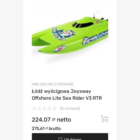
INNE ZDALNIE STEROWANE
Łódź wyścigowa Joysway
Offshore Lite Sea Rider V3 RTR
(0 reviews)
224,07
netto
Dodaj d
zł
275,61
brutto
zł
Ulubione