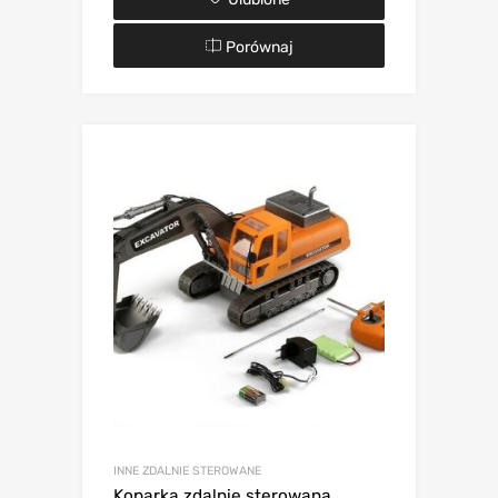
Porównaj
INNE ZDALNIE STEROWANE
Koparka zdalnie sterowana