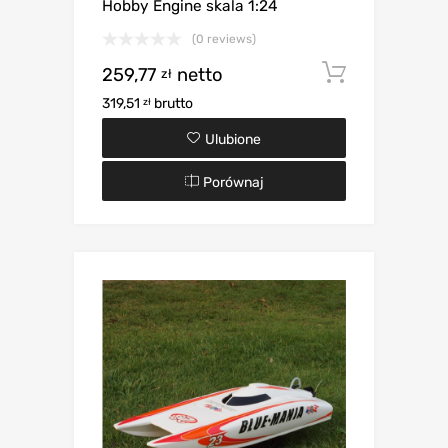
Hobby Engine skala 1:24
(0 reviews)
259,77
netto
Dodaj d
zł
319,51
brutto
zł
Ulubione
Porównaj