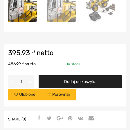
395,93
netto
zł
486,99
brutto
zł
In Stock
Dodaj do koszyka
Ulubione
Porównaj
SHARE (0)