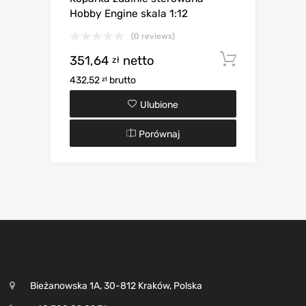
Hobby Engine skala 1:12
(0 reviews)
351,64
netto
Dodaj d
zł
432,52
brutto
zł
Ulubione
Porównaj
Bieżanowska 1A, 30-812 Kraków, Polska