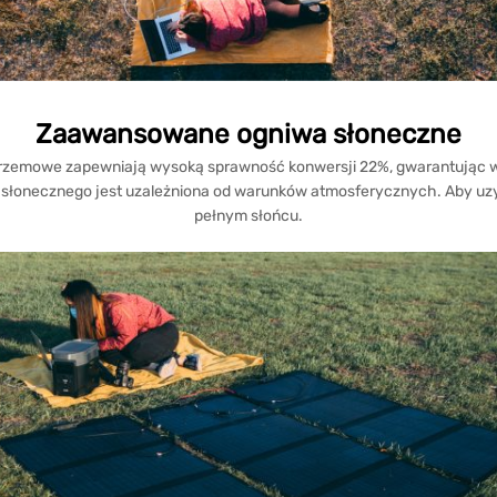
Zaawansowane ogniwa słoneczne
krzemowe zapewniają wysoką sprawność konwersji 22%, gwarantując w
łonecznego jest uzależniona od warunków atmosferycznych. Aby uzys
pełnym słońcu.