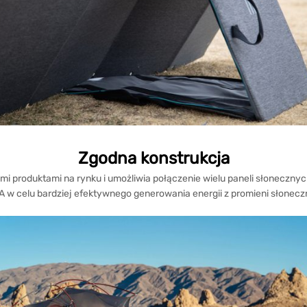
Zgodna konstrukcja
ymi produktami na rynku i umożliwia połączenie wielu paneli słoneczn
 w celu bardziej efektywnego generowania energii z promieni słonec