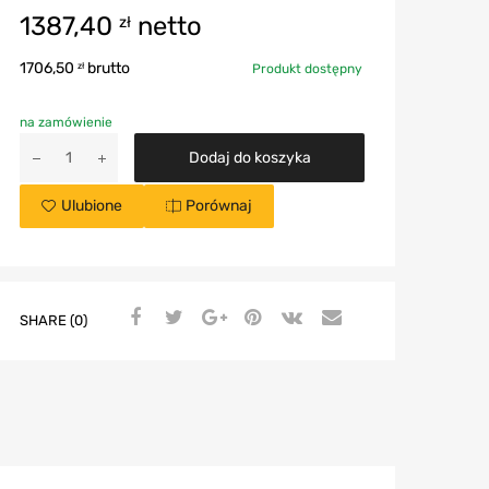
1387,40
netto
zł
1706,50
brutto
zł
Produkt dostępny
na zamówienie
Dodaj do koszyka
Ulubione
Porównaj
SHARE (0)