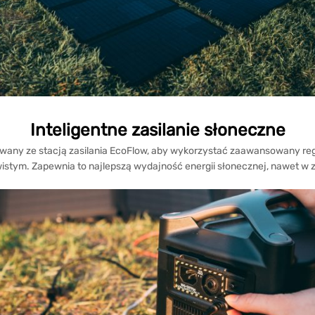
Inteligentne zasilanie słoneczne
any ze stacją zasilania EcoFlow, aby wykorzystać zaawansowany reg
istym. Zapewnia to najlepszą wydajność energii słonecznej, nawet w