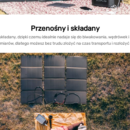
Przenośny i składany
składany, dzięki czemu idealnie nadaje się do biwakowania, wędrówek 
ozmiarów, dlatego możesz bez trudu złożyć na czas transportu i rozłoży