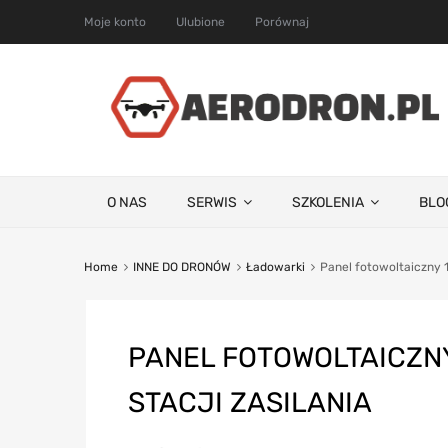
Moje konto
Ulubione
Porównaj
O NAS
SERWIS
SZKOLENIA
BLO
Home
INNE DO DRONÓW
Ładowarki
Panel fotowoltaiczny 1
PANEL FOTOWOLTAICZN
STACJI ZASILANIA