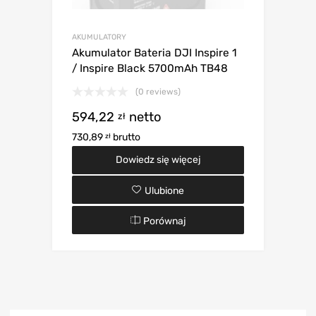
AKUMULATORY
Akumulator Bateria DJI Inspire 1
/ Inspire Black 5700mAh TB48
(0 reviews)
594,22
netto
zł
730,89
brutto
zł
Dowiedz się więcej
Ulubione
Porównaj