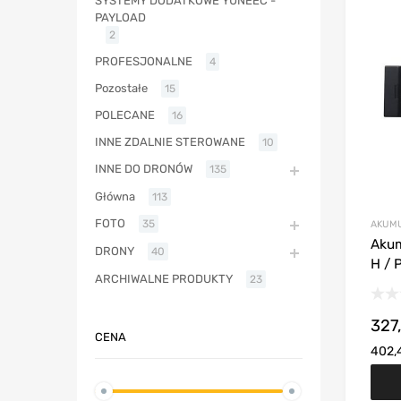
SYSTEMY DODATKOWE YUNEEC -
PAYLOAD
2
PROFESJONALNE
4
Pozostałe
15
POLECANE
16
INNE ZDALNIE STEROWANE
10
INNE DO DRONÓW
135
Główna
113
FOTO
35
AKUM
Akum
DRONY
40
H / 
ARCHIWALNE PRODUKTY
23
327
CENA
402,