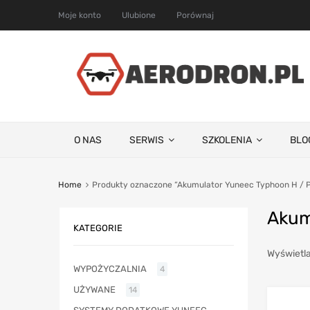
Moje konto
Ulubione
Porównaj
O NAS
SERWIS
SZKOLENIA
BLO
Home
Produkty oznaczone “Akumulator Yuneec Typhoon H / 
Akum
KATEGORIE
Wyświetla
WYPOŻYCZALNIA
4
UŻYWANE
14