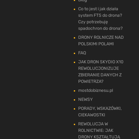
Co to jest i jak działa
system FTS do drona?
Czy potrzebuję
spadochron do drona?
DRONY ROLNICZE NAD
POLSKIMI POLAMI
FAQ
JAK DRON SKYDIO X10
REWOLUCJONIZUJE
ZBIERANIE DANYCH Z
POWIETRZA?
mostdobiznesu.pl
NEWSY
PORADY, WSKAZÓWKI,
CIEKAWOSTKI
REWOLUCJA W
ROLNICTWIE: JAK
DRONY KSZTAŁTUJĄ