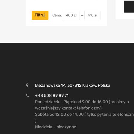
Filtruj
Cena:
400 zł
—
410 zł
Bieżanowska 1A, 30-812 Kraków, Polska
+48 508 89 89 71
Poniedziałek – Piątek od 9.00 do 16.00 (prosimy o
wcześniejszy kontakt telefoniczny)
Sobota od 12.00 do 14.00 ( tylko pytania telefonicz
)
Niedziela – nieczynne