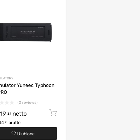
ULATORY
ulator Yuneec Typhoon
PRO
(0 reviews)
,19
netto
Dodaj do koszyka
zł
44
brutto
zł
Ulubione