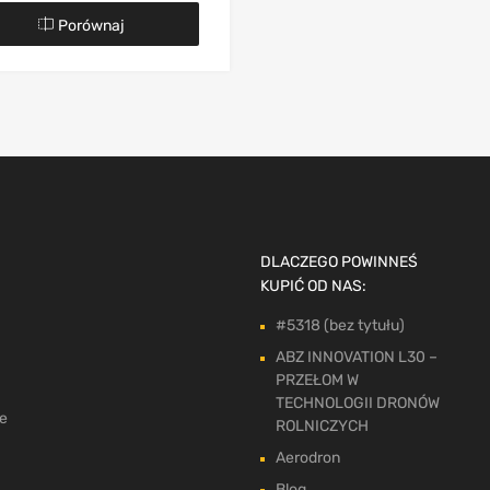
Porównaj
DLACZEGO POWINNEŚ
KUPIĆ OD NAS:
#5318 (bez tytułu)
ABZ INNOVATION L30 –
PRZEŁOM W
TECHNOLOGII DRONÓW
ne
ROLNICZYCH
Aerodron
Blog