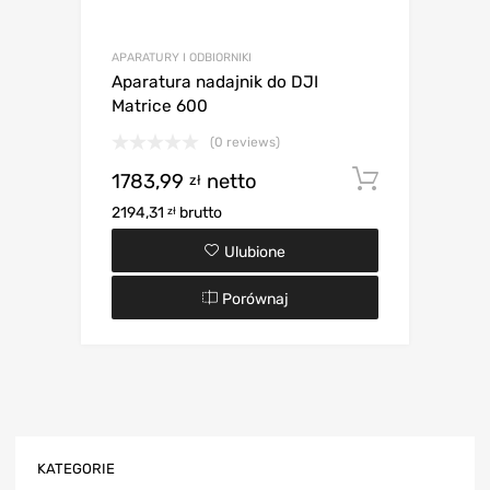
APARATURY I ODBIORNIKI
Aparatura nadajnik do DJI
Matrice 600
(0 reviews)
1783,99
netto
Dodaj d
zł
2194,31
brutto
zł
Ulubione
Porównaj
KATEGORIE