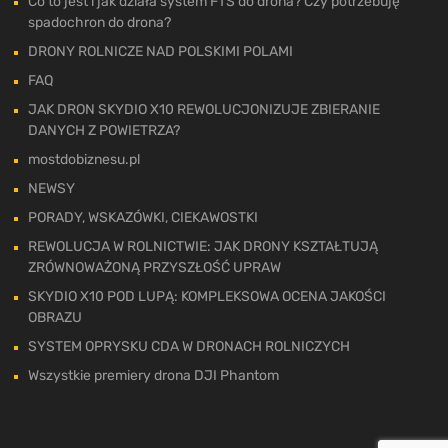
Co to jest i jak działa system FTS do drona? Czy potrzebuję
spadochron do drona?
DRONY ROLNICZE NAD POLSKIMI POLAMI
FAQ
JAK DRON SKYDIO X10 REWOLUCJONIZUJE ZBIERANIE
DANYCH Z POWIETRZA?
mostdobiznesu.pl
NEWSY
PORADY, WSKAZÓWKI, CIEKAWOSTKI
REWOLUCJA W ROLNICTWIE: JAK DRONY KSZTAŁTUJĄ
ZRÓWNOWAŻONĄ PRZYSZŁOŚĆ UPRAW
SKYDIO X10 POD LUPĄ: KOMPLEKSOWA OCENA JAKOŚCI
OBRAZU
SYSTEM OPRYSKU CDA W DRONACH ROLNICZYCH
Wszystkie premiery drona DJI Phantom