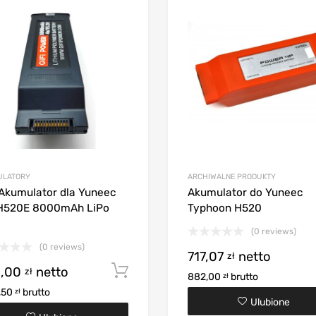
ULATORY
ARCHIWALNE PRODUKTY
 Akumulator dla Yuneec
Akumulator do Yuneec
 H520E 8000mAh LiPo
Typhoon H520
(0 reviews)
(0 reviews)
717,07
netto
zł
0,00
netto
Dodaj do koszyka
zł
882,00
brutto
zł
,50
brutto
zł
Ulubione