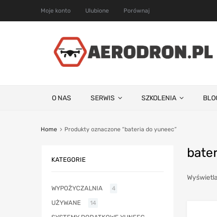
Moje konto
Ulubione
Porównaj
O NAS
SERWIS
SZKOLENIA
BLO
Home
Produkty oznaczone “bateria do yuneec”
bate
KATEGORIE
Wyświetla
WYPOŻYCZALNIA
4
UŻYWANE
14