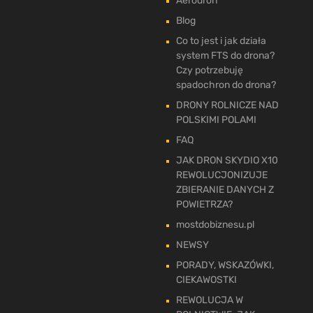
Aerodron
Blog
Co to jest i jak działa
system FTS do drona?
Czy potrzebuję
spadochron do drona?
DRONY ROLNICZE NAD
POLSKIMI POLAMI
FAQ
JAK DRON SKYDIO X10
REWOLUCJONIZUJE
ZBIERANIE DANYCH Z
POWIETRZA?
mostdobiznesu.pl
NEWSY
PORADY, WSKAZÓWKI,
CIEKAWOSTKI
REWOLUCJA W