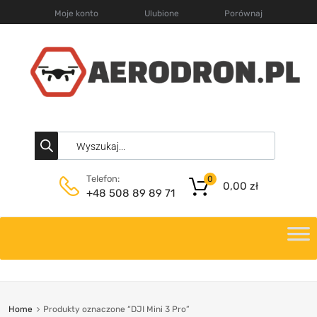
Moje konto
Ulubione
Porównaj
Telefon:
0
0,00
zł
+48 508 89 89 71
Home
Produkty oznaczone “DJI Mini 3 Pro”