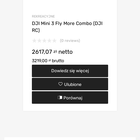
REKREACYJNE
DJI Mini 3 Fly More Combo (DJI
RC)
(0 reviews)
2617,07
netto
zł
3219,00
brutto
zł
Dowiedz się więcej
Ulubione
Porównaj