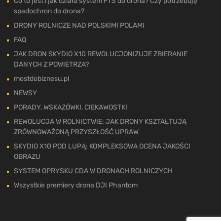
Co to jest i jak działa system FTS do drona? Czy potrzebuję
spadochron do drona?
DRONY ROLNICZE NAD POLSKIMI POLAMI
FAQ
JAK DRON SKYDIO X10 REWOLUCJONIZUJE ZBIERANIE
DANYCH Z POWIETRZA?
mostdobiznesu.pl
NEWSY
PORADY, WSKAZÓWKI, CIEKAWOSTKI
REWOLUCJA W ROLNICTWIE: JAK DRONY KSZTAŁTUJĄ
ZRÓWNOWAŻONĄ PRZYSZŁOŚĆ UPRAW
SKYDIO X10 POD LUPĄ: KOMPLEKSOWA OCENA JAKOŚCI
OBRAZU
SYSTEM OPRYSKU CDA W DRONACH ROLNICZYCH
Wszystkie premiery drona DJI Phantom