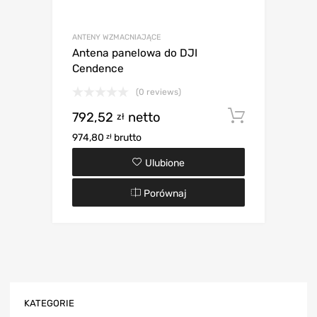
ANTENY WZMACNIAJĄCE
Antena panelowa do DJI
Cendence
(0 reviews)
792,52
netto
Dodaj d
zł
974,80
brutto
zł
Ulubione
Porównaj
KATEGORIE