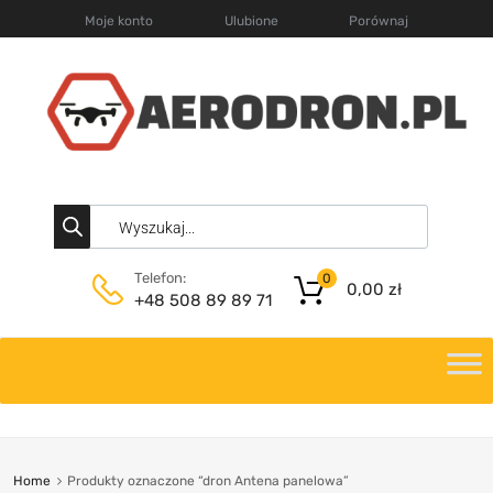
Moje konto
Ulubione
Porównaj
Telefon:
0
0,00
zł
+48 508 89 89 71
Home
Produkty oznaczone “dron Antena panelowa”