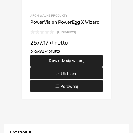
ARCHIWALNE PRODUKTY
PowerVision PowerEgg X Wizard
(0 reviews)
2577,17
netto
zł
3169,92
brutto
zł
Dowiedz się więcej
Ulubione
Porównaj
KATEGORIE