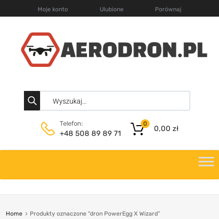
Moje konto
Ulubione
Porównaj
Telefon:
0
0,00
zł
+48 508 89 89 71
Home
Produkty oznaczone “dron PowerEgg X Wizard”