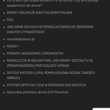
Co to jest i jak działa system FTS do drona? Czy potrzebuję
spadochron do drona?
DRONY ROLNICZE NAD POLSKIMI POLAMI
FAQ
JAK DRON SKYDIO X10 REWOLUCJONIZUJE ZBIERANIE
DANYCH Z POWIETRZA?
mostdobiznesu.pl
NEWSY
PORADY, WSKAZÓWKI, CIEKAWOSTKI
REWOLUCJA W ROLNICTWIE: JAK DRONY KSZTAŁTUJĄ
ZRÓWNOWAŻONĄ PRZYSZŁOŚĆ UPRAW
SKYDIO X10 POD LUPĄ: KOMPLEKSOWA OCENA JAKOŚCI
OBRAZU
SYSTEM OPRYSKU CDA W DRONACH ROLNICZYCH
Wszystkie premiery drona DJI Phantom