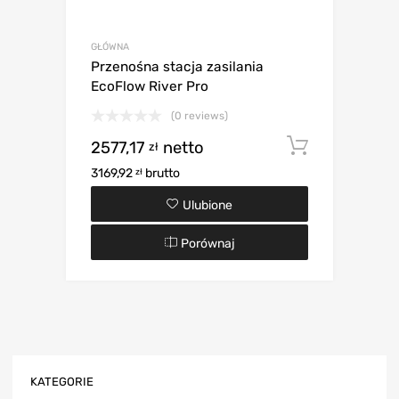
GŁÓWNA
Przenośna stacja zasilania
EcoFlow River Pro
(0 reviews)
2577,17
netto
Dodaj d
zł
3169,92
brutto
zł
Ulubione
Porównaj
KATEGORIE