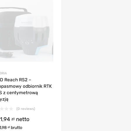
ORIA
D Reach RS2 –
opasmowy odbiornik RTK
S z centymetrową
yzją
(0 reviews)
1,94
netto
zł
3,98
brutto
zł