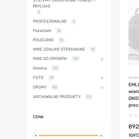
SYSTEMY DODATKOWE YUNEEC -
PAYLOAD
2
PROFESJONALNE
4
Pozostałe
15
POLECANE
16
INNE ZDALNIE STEROWANE
10
INNE DO DRONÓW
135
Główna
113
FOTO
35
AKCES
EMLI
DRONY
40
wiel
ARCHIWALNE PRODUKTY
23
GNS
prec
CENA
892
1097