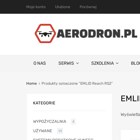
Moje konto
Ulubione
Porównaj
O NAS
SERWIS
SZKOLENIA
BLO
Home
Produkty oznaczone “EMLID Reach RS2”
EMLI
KATEGORIE
Wyświetla
WYPOŻYCZALNIA
4
UŻYWANE
14