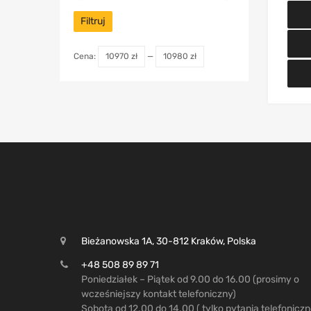
Filtruj
Cena:
10970 zł
—
10980 zł
Bieżanowska 1A, 30-812 Kraków, Polska
+48 508 89 89 71
Poniedziałek – Piątek od 9.00 do 16.00 (prosimy o
wcześniejszy kontakt telefoniczny)
Sobota od 12.00 do 14.00 ( tylko pytania telefonicz