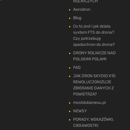
ROLNICZYCH
Aerodron
Blog
Co to jest i jak działa
system FTS do drona?
Czy potrzebuję
spadochron do drona?
DRONY ROLNICZE NAD
POLSKIMI POLAMI
FAQ
JAK DRON SKYDIO X10
REWOLUCJONIZUJE
ZBIERANIE DANYCH Z
POWIETRZA?
mostdobiznesu.pl
NEWSY
PORADY, WSKAZÓWKI,
CIEKAWOSTKI