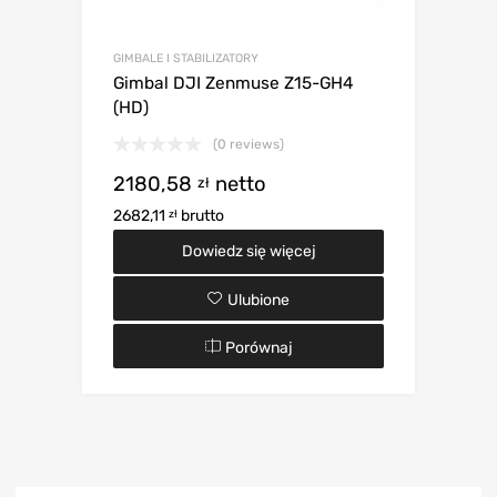
GIMBALE I STABILIZATORY
Gimbal DJI Zenmuse Z15-GH4
(HD)
(0 reviews)
2180,58
netto
zł
2682,11
brutto
zł
Dowiedz się więcej
Ulubione
Porównaj