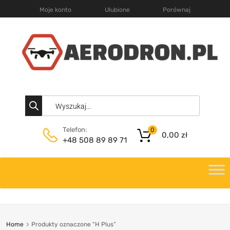
Moje konto
Ulubione
Porównaj
Telefon:
0
0,00
zł
+48 508 89 89 71
Home
Produkty oznaczone “H Plus”