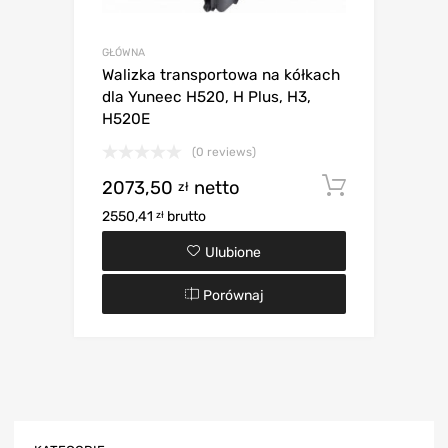
GŁÓWNA
Walizka transportowa na kółkach
dla Yuneec H520, H Plus, H3,
H520E
(0 reviews)
2073,50
netto
Dodaj d
zł
2550,41
brutto
zł
Ulubione
Porównaj