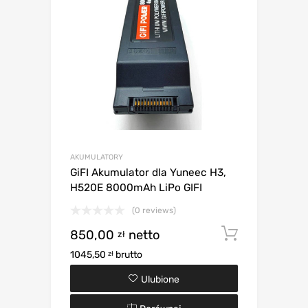
AKUMULATORY
GiFI Akumulator dla Yuneec H3,
H520E 8000mAh LiPo GIFI
(0 reviews)
850,00
netto
Dodaj d
zł
1045,50
brutto
zł
Ulubione