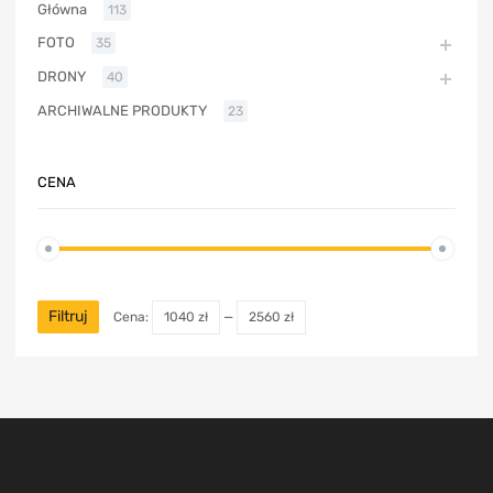
Główna
113
FOTO
35
DRONY
40
ARCHIWALNE PRODUKTY
23
CENA
Filtruj
Cena:
1040 zł
—
2560 zł