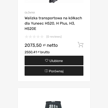
GŁÓWNA
Walizka transportowa na kółkach
dla Yuneec H520, H Plus, H3,
H520E
(0 reviews)
2073,50
netto
Dodaj d
zł
2550,41
brutto
zł
Ulubione
Porównaj