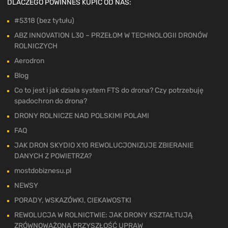
DLACZEGO POWINNEŚ KUPIĆ OD NAS:
#5318 (bez tytułu)
ABZ INNOVATION L30 – PRZEŁOM W TECHNOLOGII DRONÓW
ROLNICZYCH
Aerodron
Blog
Co to jest i jak działa system FTS do drona? Czy potrzebuję
spadochron do drona?
DRONY ROLNICZE NAD POLSKIMI POLAMI
FAQ
JAK DRON SKYDIO X10 REWOLUCJONIZUJE ZBIERANIE
DANYCH Z POWIETRZA?
mostdobiznesu.pl
NEWSY
PORADY, WSKAZÓWKI, CIEKAWOSTKI
REWOLUCJA W ROLNICTWIE: JAK DRONY KSZTAŁTUJĄ
ZRÓWNOWAŻONĄ PRZYSZŁOŚĆ UPRAW