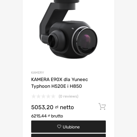
KAMERY
KAMERA E90X dla Yuneec
Typhoon H520E i H850
(0 reviews)
5053,20
netto
Dodaj d
zł
6215,44
brutto
zł
Ulubione