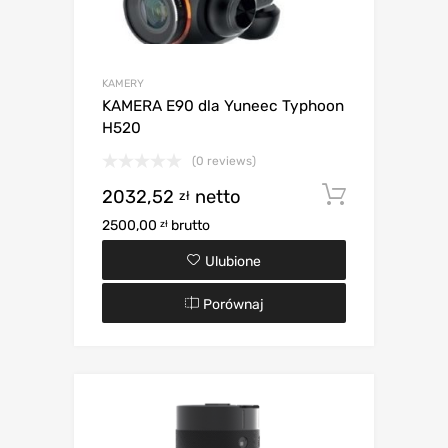
KAMERY
KAMERA E90 dla Yuneec Typhoon
H520
(0 reviews)
2032,52
netto
Dodaj d
zł
2500,00
brutto
zł
Ulubione
Porównaj