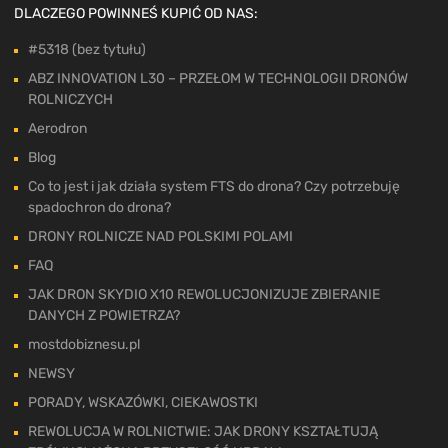
DLACZEGO POWINNEŚ KUPIĆ OD NAS:
#5318 (bez tytułu)
ABZ INNOVATION L30 – PRZEŁOM W TECHNOLOGII DRONÓW
ROLNICZYCH
Aerodron
Blog
Co to jest i jak działa system FTS do drona? Czy potrzebuję
spadochron do drona?
DRONY ROLNICZE NAD POLSKIMI POLAMI
FAQ
JAK DRON SKYDIO X10 REWOLUCJONIZUJE ZBIERANIE
DANYCH Z POWIETRZA?
mostdobiznesu.pl
NEWSY
PORADY, WSKAZÓWKI, CIEKAWOSTKI
REWOLUCJA W ROLNICTWIE: JAK DRONY KSZTAŁTUJĄ