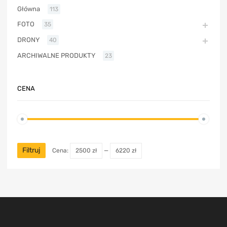
Główna
113
FOTO
35
DRONY
40
ARCHIWALNE PRODUKTY
23
CENA
Filtruj
Cena:
2500 zł
—
6220 zł