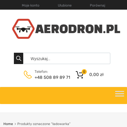
Moje konto
Ulubione
Porównaj
Telefon:
0
0,00
zł
+48 508 89 89 71
Home
Produkty oznaczone “ładowarka”