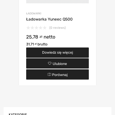
ŁADOWARKI
Ładowarka Yuneec Q500
(0 reviews)
25,78
netto
zł
31,71
brutto
zł
Dowiedz się więcej
Ulubione
Porównaj
KATEGORIE