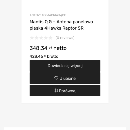
ANTENY WZMACNIAJĄCE
Mantis Q,G – Antena panelowa
płaska 4Hawks Raptor SR
(0 reviews)
348,34
netto
zł
428,46
brutto
zł
Dowiedz się więcej
Ulubione
Porównaj