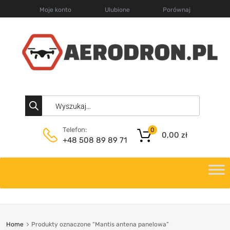
Moje konto
Ulubione
Porównaj
Telefon:
0
0,00
zł
+48 508 89 89 71
Home
Produkty oznaczone “Mantis antena panelowa”