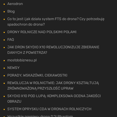
Aerodron
Blog
Co to jest i jak działa system FTS do drona? Czy potrzebuję
spadochron do drona?
DRONY ROLNICZE NAD POLSKIMI POLAMI
FAQ
JAK DRON SKYDIO X10 REWOLUCJONIZUJE ZBIERANIE
DANYCH Z POWIETRZA?
mostdobiznesu.pl
NEWSY
PORADY, WSKAZÓWKI, CIEKAWOSTKI
REWOLUCJA W ROLNICTWIE: JAK DRONY KSZTAŁTUJĄ
ZRÓWNOWAŻONĄ PRZYSZŁOŚĆ UPRAW
SKYDIO X10 POD LUPĄ: KOMPLEKSOWA OCENA JAKOŚCI
OBRAZU
SYSTEM OPRYSKU CDA W DRONACH ROLNICZYCH
Wszystkie premiery drona DJI Phantom