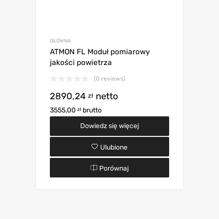
GŁÓWNA
ATMON FL Moduł pomiarowy
jakości powietrza
(0 reviews)
2890,24
netto
zł
3555,00
brutto
zł
Dowiedz się więcej
Ulubione
Porównaj