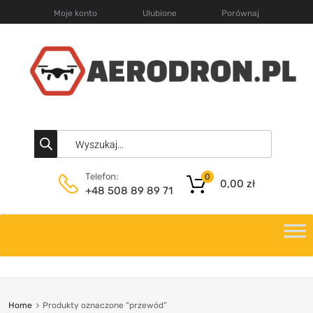
Moje konto
Ulubione
Porównaj
Telefon:
0
0,00
zł
+48 508 89 89 71
Home
Produkty oznaczone “przewód”