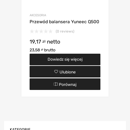
AKCESORIA
Przewód balansera Yuneec Q500
(0 reviews)
19,17
netto
zł
23,58
brutto
zł
Dowiedz się więcej
Ulubione
Porównaj
KATEGORIE