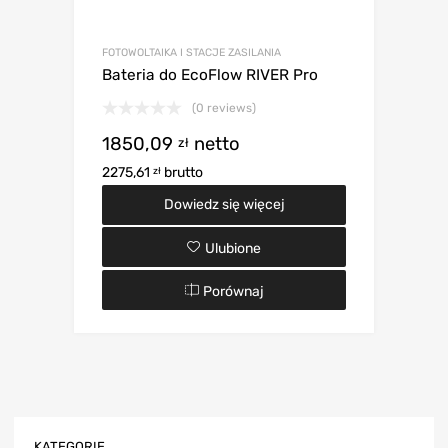
FOTOWOLTAIKA I STACJE ZASILANIA
Bateria do EcoFlow RIVER Pro
(0 reviews)
1850,09
netto
zł
2275,61
brutto
zł
Dowiedz się więcej
Ulubione
Porównaj
KATEGORIE