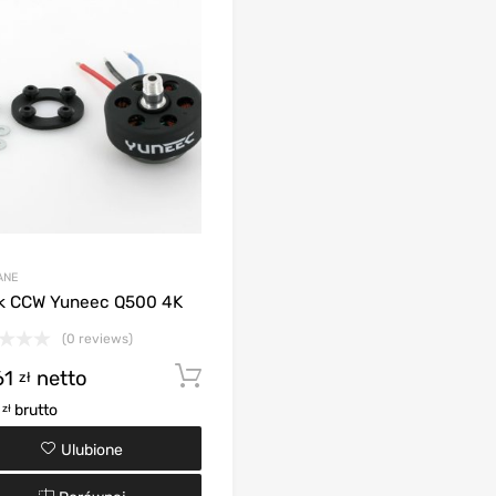
ANE
ik CCW Yuneec Q500 4K
(0 reviews)
61
netto
Dodaj do koszyka
zł
0
brutto
zł
Ulubione