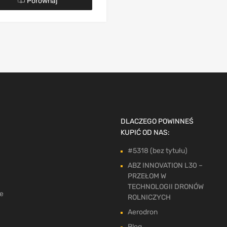
Porównaj
DLACZEGO POWINNEŚ
KUPIĆ OD NAS:
#5318 (bez tytułu)
ABZ INNOVATION L30 –
PRZEŁOM W
TECHNOLOGII DRONÓW
ne
ROLNICZYCH
Aerodron
Blog