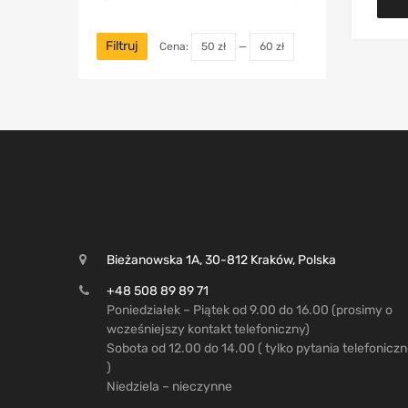
Filtruj
Cena:
50 zł
—
60 zł
Bieżanowska 1A, 30-812 Kraków, Polska
+48 508 89 89 71
Poniedziałek – Piątek od 9.00 do 16.00 (prosimy o
wcześniejszy kontakt telefoniczny)
Sobota od 12.00 do 14.00 ( tylko pytania telefonicz
)
Niedziela – nieczynne