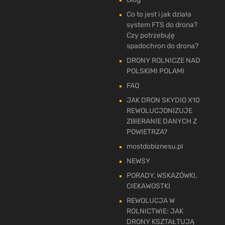
Co to jest i jak działa
system FTS do drona?
Czy potrzebuję
spadochron do drona?
DRONY ROLNICZE NAD
POLSKIMI POLAMI
FAQ
JAK DRON SKYDIO X10
REWOLUCJONIZUJE
ZBIERANIE DANYCH Z
POWIETRZA?
mostdobiznesu.pl
NEWSY
PORADY, WSKAZÓWKI,
CIEKAWOSTKI
REWOLUCJA W
ROLNICTWIE: JAK
DRONY KSZTAŁTUJĄ