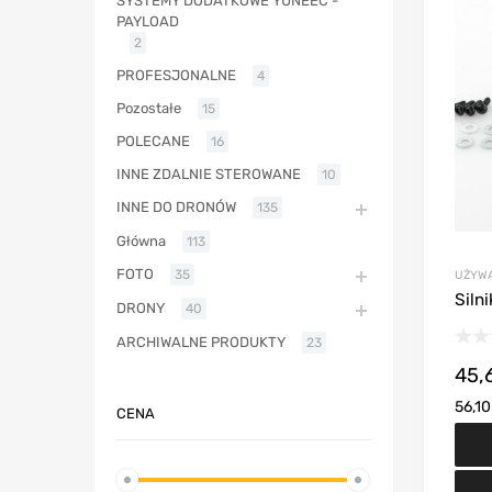
SYSTEMY DODATKOWE YUNEEC -
PAYLOAD
2
PROFESJONALNE
4
Pozostałe
15
POLECANE
16
INNE ZDALNIE STEROWANE
10
INNE DO DRONÓW
135
Główna
113
FOTO
35
UŻYW
Siln
DRONY
40
ARCHIWALNE PRODUKTY
23
45,
56,1
CENA