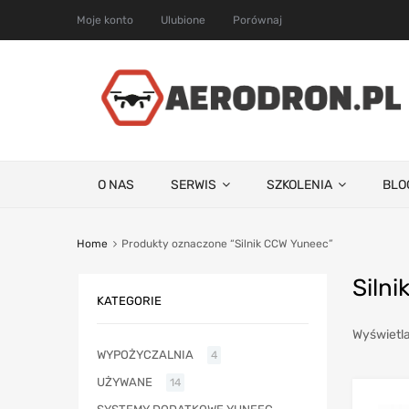
Moje konto
Ulubione
Porównaj
O NAS
SERWIS
SZKOLENIA
BLO
Home
Produkty oznaczone “Silnik CCW Yuneec”
Siln
KATEGORIE
Wyświetla
WYPOŻYCZALNIA
4
UŻYWANE
14